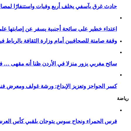
حادث غرق بآسفي يخلف أربع وفيات واستنفارًا لمصالح 
اعتداء خطير على سائحة أجنبية يسفر عن إصابتها ع
وقفة صامتة للصحافيين أمام وزارة الثقافة بالرباط ف
سائح مغربي يزور منزلا في الأردن ظنا أنه مقهى … فيست
كسر الحواجز وتعزيز الإبداع: ورشة غولف ومعرض فن
رياضة
فرس الحمراء ونجاح سوس يتوجان بلقبي كأس العر