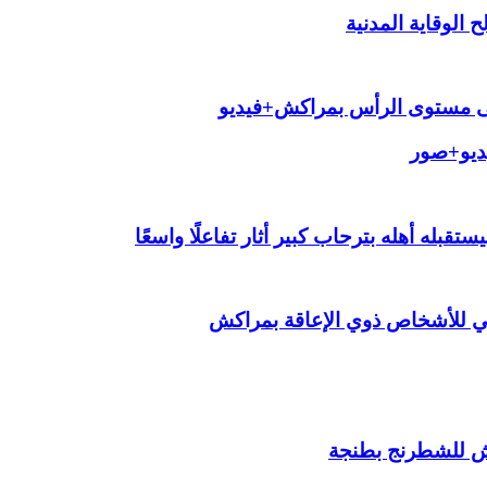
الوقاية المدنية
لى مستوى الرأس بمراكش+فيديو
يديو+صور
قبله أهله بترحاب كبير أثار تفاعلًا واسعًا
ي للأشخاص ذوي الإعاقة بمراكش
ش للشطرنج بطنجة