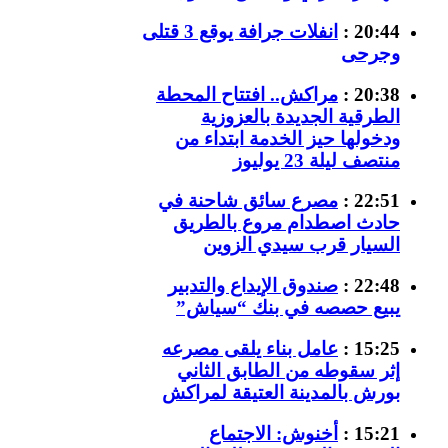
20:44 :
انفلات جرافة يوقع 3 قتلى
وجرحى
20:38 :
مراكش.. افتتاح المحطة
الطرقية الجديدة بالعزوزية
ودخولها حيز الخدمة ابتداء من
منتصف ليلة 23 يوليوز
22:51 :
مصرع سائق شاحنة في
حادث اصطدام مروع بالطريق
السيار قرب سيدي الزوين
22:48 :
صندوق الإيداع والتدبير
يبيع حصصه في بنك “سياش”
15:25 :
عامل بناء يلقى مصرعه
إثر سقوطه من الطابق الثاني
بورش بالمدينة العتيقة لمراكش
15:21 :
أخنوش: الاجتماع