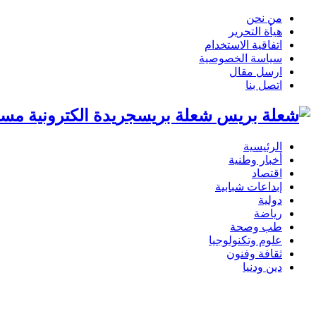
من نحن
هيأة التحرير
اتفاقية الاستخدام
سياسة الخصوصية
ارسل مقال
اتصل بنا
شعلة بريسجريدة الكترونية مست
الرئيسية
أخبار وطنية
اقتصاد
إبداعات شبابية
دولية
رياضة
طب وصحة
علوم وتكنولوجيا
ثقافة وفنون
دين ودنيا