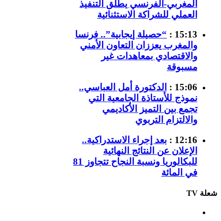
المغربي-الفرنسي يطلق التنفيذ
العملي للشراكة الاستثنائية
15:13 :
“حصيلة إيجابية”.. فرنسا
والمغرب يعززان التعاون الأمني
والاقتصادي بمعاهدات غير
مسبوقة
15:06 :
الدكتورة أمل العباسي..
نموذج للأستاذة الجامعية التي
تجمع بين التميز الأكاديمي
والالتزام التربوي
12:16 :
بعد إجراء الاستدراكية..
الإعلان عن النتائج النهائية
للبكالوريا ونسبة النجاح تتجاوز 81
في المائة
شعلة TV