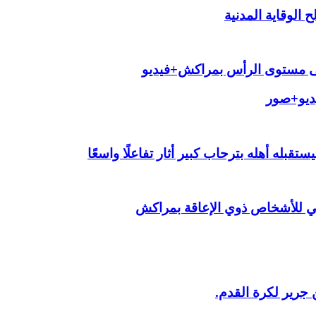
الوقاية المدنية
لى مستوى الرأس بمراكش+فيديو
يديو+صور
قبله أهله بترحاب كبير أثار تفاعلًا واسعًا
ي للأشخاص ذوي الإعاقة بمراكش
 جرير لكرة القدم.