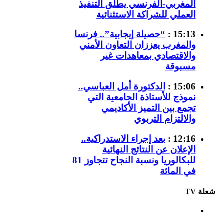
المغربي-الفرنسي يطلق التنفيذ
العملي للشراكة الاستثنائية
15:13 :
“حصيلة إيجابية”.. فرنسا
والمغرب يعززان التعاون الأمني
والاقتصادي بمعاهدات غير
مسبوقة
15:06 :
الدكتورة أمل العباسي..
نموذج للأستاذة الجامعية التي
تجمع بين التميز الأكاديمي
والالتزام التربوي
12:16 :
بعد إجراء الاستدراكية..
الإعلان عن النتائج النهائية
للبكالوريا ونسبة النجاح تتجاوز 81
في المائة
شعلة TV