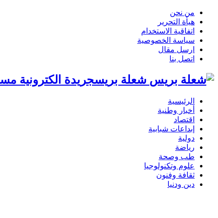
من نحن
هيأة التحرير
اتفاقية الاستخدام
سياسة الخصوصية
ارسل مقال
اتصل بنا
شعلة بريسجريدة الكترونية مست
الرئيسية
أخبار وطنية
اقتصاد
إبداعات شبابية
دولية
رياضة
طب وصحة
علوم وتكنولوجيا
ثقافة وفنون
دين ودنيا