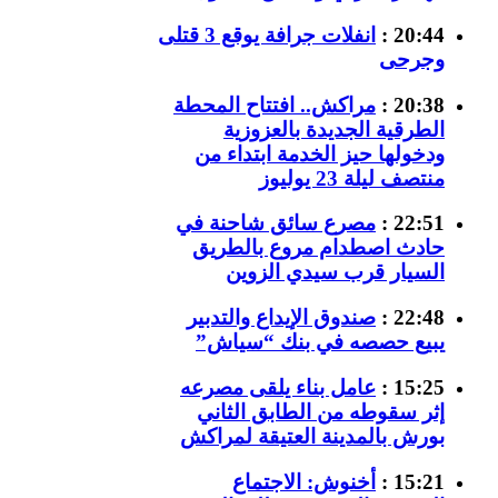
20:44 :
انفلات جرافة يوقع 3 قتلى
وجرحى
20:38 :
مراكش.. افتتاح المحطة
الطرقية الجديدة بالعزوزية
ودخولها حيز الخدمة ابتداء من
منتصف ليلة 23 يوليوز
22:51 :
مصرع سائق شاحنة في
حادث اصطدام مروع بالطريق
السيار قرب سيدي الزوين
22:48 :
صندوق الإيداع والتدبير
يبيع حصصه في بنك “سياش”
15:25 :
عامل بناء يلقى مصرعه
إثر سقوطه من الطابق الثاني
بورش بالمدينة العتيقة لمراكش
15:21 :
أخنوش: الاجتماع