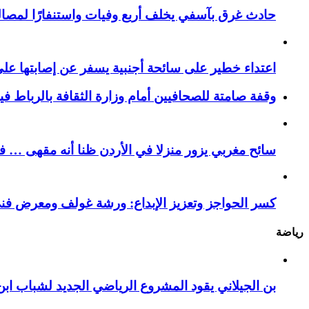
حادث غرق بآسفي يخلف أربع وفيات واستنفارًا لمصالح 
اعتداء خطير على سائحة أجنبية يسفر عن إصابتها ع
وقفة صامتة للصحافيين أمام وزارة الثقافة بالرباط ف
سائح مغربي يزور منزلا في الأردن ظنا أنه مقهى … فيست
كسر الحواجز وتعزيز الإبداع: ورشة غولف ومعرض فن
رياضة
بن الجيلاني يقود المشروع الرياضي الجديد لشباب ابن