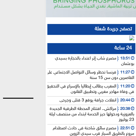
تصفح جريدة شعلة
24 ساعة
مصرع شاب إثر اعتداء بالحجارة بسيدي
13:51 :
بوعثمان
فرنسا تحظر وسائل التواصل الاجتماعي على
11:27 :
القاصرين دون سن 15 سنة
المغرب يطالب إيطاليا بالإسراع في التحقيق
11:20 :
في وفاة مهاجر مغربي وتطبيق القانون
انفلات جرافة يوقع 3 قتلى وجرحى
20:44 :
مراكش.. افتتاح المحطة الطرقية الجديدة
20:38 :
بالعزوزية ودخولها حيز الخدمة ابتداء من منتصف ليلة
23 يوليوز
مصرع سائق شاحنة في حادث اصطدام
22:51 :
مروع بالطريق السيار قرب سيدي الزوين