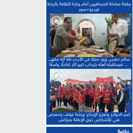
وقفة صامتة للصحافيين أمام وزارة الثقافة بالرباط
فيديو+صور
سائح مغربي يزور منزلا في الأردن ظنا أنه مقهى
… فيستقبله أهله بترحاب كبير أثار تفاعلًا واسعًا
كسر الحواجز وتعزيز الإبداع: ورشة غولف ومعرض
فني للأشخاص ذوي الإعاقة بمراكش
رياضة