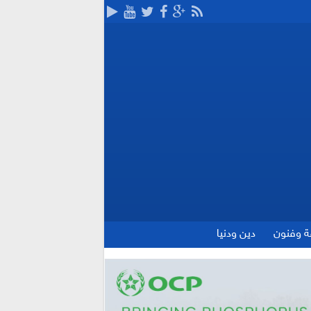
ة وفنون
دين ودنيا