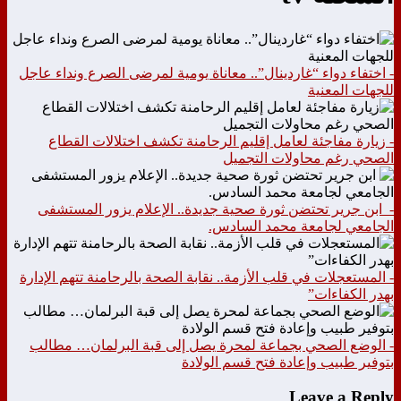
- اختفاء دواء “غاردينال”.. معاناة يومية لمرضى الصرع ونداء عاجل
للجهات المعنية
- زيارة مفاجئة لعامل إقليم الرحامنة تكشف اختلالات القطاع
الصحي رغم محاولات التجميل
- ابن جرير تحتضن ثورة صحية جديدة.. الإعلام يزور المستشفى
الجامعي لجامعة محمد السادس.
- المستعجلات في قلب الأزمة.. نقابة الصحة بالرحامنة تتهم الإدارة
بهدر الكفاءات”
- الوضع الصحي بجماعة لمحرة يصل إلى قبة البرلمان… مطالب
بتوفير طبيب وإعادة فتح قسم الولادة
Leave a Reply