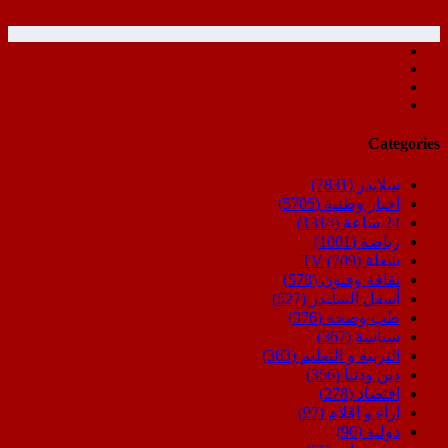
Categories
سلايدر
(7831)
أخبار وطنية
(5705)
24 ساعة
(1314)
رياضة
(1001)
شعلة TV
(709)
ثقافة وفنون
(578)
أسفل السليدر
(527)
طب وصحة
(376)
سياسة
(367)
التربية و التعليم
(363)
دين ودنيا
(356)
اقتصاد
(278)
اراء و اقلام
(97)
دولية
(90)