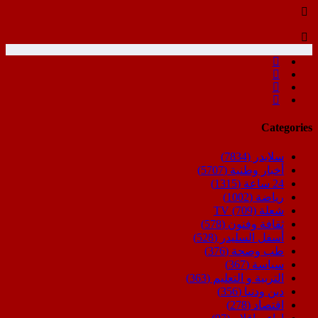
Categories
سلايدر
(7834)
أخبار وطنية
(5707)
24 ساعة
(1315)
رياضة
(1002)
شعلة TV
(709)
ثقافة وفنون
(578)
أسفل السليدر
(528)
طب وصحة
(376)
سياسة
(367)
التربية و التعليم
(363)
دين ودنيا
(356)
اقتصاد
(278)