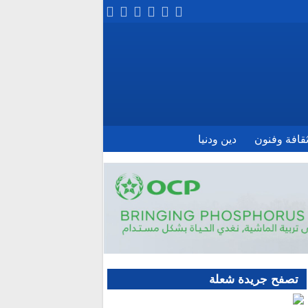
قافة وفنون
دين ودنيا
تصفح جريدة شعلة