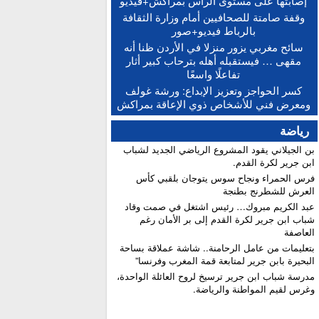
إصابتها على مستوى الرأس بمراكش+فيديو
“حصيلة إيجابية”.. فرنسا والمغرب يعززان
15:13 :
وقفة صامتة للصحافيين أمام وزارة الثقافة
التعاون الأمني والاقتصادي بمعاهدات غير مسبوقة
بالرباط فيديو+صور
الدكتورة أمل العباسي.. نموذج للأستاذة
15:06 :
سائح مغربي يزور منزلا في الأردن ظنا أنه
الجامعية التي تجمع بين التميز الأكاديمي والالتزام
مقهى … فيستقبله أهله بترحاب كبير أثار
التربوي
تفاعلًا واسعًا
بعد إجراء الاستدراكية.. الإعلان عن النتائج
12:16 :
كسر الحواجز وتعزيز الإبداع: ورشة غولف
النهائية للبكالوريا ونسبة النجاح تتجاوز 81 في المائة
ومعرض فني للأشخاص ذوي الإعاقة بمراكش
رياضة
بن الجيلاني يقود المشروع الرياضي الجديد لشباب
ابن جرير لكرة القدم.
فرس الحمراء ونجاح سوس يتوجان بلقبي كأس
العرش للشطرنج بطنجة
عبد الكريم مبروك… رئيس اشتغل في صمت وقاد
شباب ابن جرير لكرة القدم إلى بر الأمان رغم
العاصفة
بتعليمات من عامل الرحامنة.. شاشة عملاقة بساحة
البحيرة بابن جرير لمتابعة قمة المغرب وفرنسا”
​مدرسة شباب ابن جرير ترسيخ لروح العائلة الواحدة،
وغرس لقيم المواطنة والرياضة.