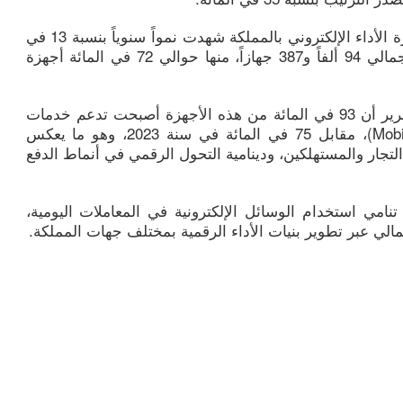
وأشار المصدر ذاته إلى أن حظيرة أجهزة الأداء الإلكتروني بالمملكة شهدت نمواً سنوياً بنسبة 13 في
المائة خلال سنة 2024، ليبلغ عددها الإجمالي 94 ألفاً و387 جهازاً، منها حوالي 72 في المائة أجهزة
وفي ما يتعلق بالتحول الرقمي، أكد التقرير أن 93 في المائة من هذه الأجهزة أصبحت تدعم خدمات
الأداء عبر الهاتف المحمول (Mobile-Wallet)، مقابل 75 في المائة في سنة 2023، وهو ما يعكس
لتجار والمستهلكين، ودينامية التحول الرقمي في أنماط الدفع
تنامي استخدام الوسائل الإلكترونية في المعاملات اليومية،
مالي عبر تطوير بنيات الأداء الرقمية بمختلف جهات المملكة.