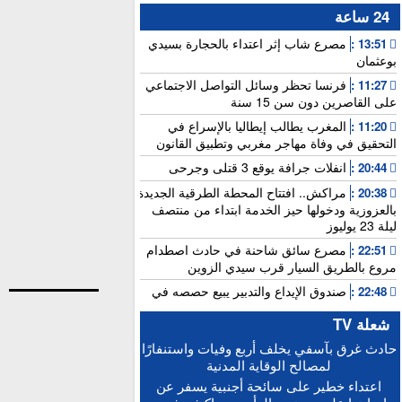
24 ساعة
مصرع شاب إثر اعتداء بالحجارة بسيدي
13:51 :
بوعثمان
فرنسا تحظر وسائل التواصل الاجتماعي
11:27 :
على القاصرين دون سن 15 سنة
المغرب يطالب إيطاليا بالإسراع في
11:20 :
التحقيق في وفاة مهاجر مغربي وتطبيق القانون
انفلات جرافة يوقع 3 قتلى وجرحى
20:44 :
مراكش.. افتتاح المحطة الطرقية الجديدة
20:38 :
بالعزوزية ودخولها حيز الخدمة ابتداء من منتصف
ليلة 23 يوليوز
مصرع سائق شاحنة في حادث اصطدام
22:51 :
مروع بالطريق السيار قرب سيدي الزوين
صندوق الإيداع والتدبير يبيع حصصه في
22:48 :
بنك “سياش”
شعلة TV
عامل بناء يلقى مصرعه إثر سقوطه من
15:25 :
حادث غرق بآسفي يخلف أربع وفيات واستنفارًا
الطابق الثاني بورش بالمدينة العتيقة لمراكش
لمصالح الوقاية المدنية
أخنوش: الاجتماع المغربي-الفرنسي يطلق
15:21 :
اعتداء خطير على سائحة أجنبية يسفر عن
التنفيذ العملي للشراكة الاستثنائية