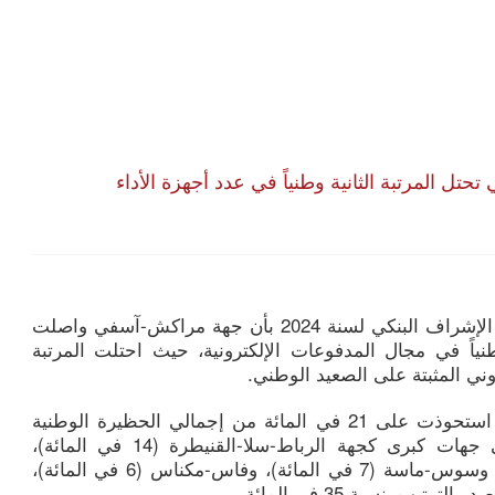
ل المرتبة الثانية وطنياً في عدد أجهزة الأداء
أفاد التقرير السنوي لبنك المغرب حول الإشراف البنكي لسنة 2024 بأن جهة مراكش-آسفي واصلت
نياً في مجال المدفوعات الإلكترونية، حيث احتلت المرتبة
روني المثبتة على الصعيد الوطني.
وأوضح التقرير أن جهة مراكش-آسفي استحوذت على 21 في المائة من إجمالي الحظيرة الوطنية
لأجهزة الأداء الإلكتروني، متقدمة على جهات كبرى كجهة الرباط-سلا-القنيطرة (14 في المائة)،
وطنجة-تطوان-الحسيمة (9 في المائة)، وسوس-ماسة (7 في المائة)، وفاس-مكناس (6 في المائة)،
يب بنسبة 35 في المائة.