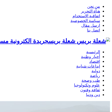
من نحن
هيأة التحرير
اتفاقية الاستخدام
سياسة الخصوصية
ارسل مقال
اتصل بنا
شعلة بريسجريدة الكترونية مست
الرئيسية
أخبار وطنية
اقتصاد
إبداعات شبابية
دولية
رياضة
طب وصحة
علوم وتكنولوجيا
ثقافة وفنون
دين ودنيا