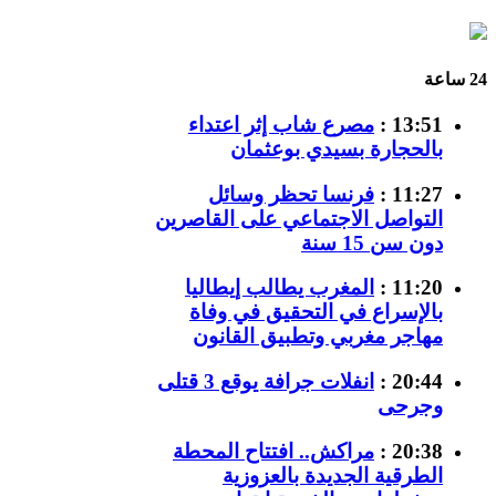
24 ساعة
13:51 :
مصرع شاب إثر اعتداء
بالحجارة بسيدي بوعثمان
11:27 :
فرنسا تحظر وسائل
التواصل الاجتماعي على القاصرين
دون سن 15 سنة
11:20 :
المغرب يطالب إيطاليا
بالإسراع في التحقيق في وفاة
مهاجر مغربي وتطبيق القانون
20:44 :
انفلات جرافة يوقع 3 قتلى
وجرحى
20:38 :
مراكش.. افتتاح المحطة
الطرقية الجديدة بالعزوزية