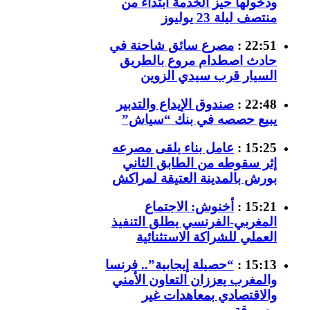
ودخولها حيز الخدمة ابتداء من
منتصف ليلة 23 يوليوز
22:51 :
مصرع سائق شاحنة في
حادث اصطدام مروع بالطريق
السيار قرب سيدي الزوين
22:48 :
صندوق الإيداع والتدبير
يبيع حصصه في بنك “سياش”
15:25 :
عامل بناء يلقى مصرعه
إثر سقوطه من الطابق الثاني
بورش بالمدينة العتيقة لمراكش
15:21 :
أخنوش: الاجتماع
المغربي-الفرنسي يطلق التنفيذ
العملي للشراكة الاستثنائية
15:13 :
“حصيلة إيجابية”.. فرنسا
والمغرب يعززان التعاون الأمني
والاقتصادي بمعاهدات غير