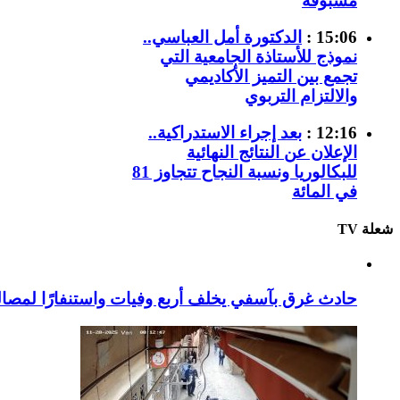
مسبوقة
15:06 :
الدكتورة أمل العباسي..
نموذج للأستاذة الجامعية التي
تجمع بين التميز الأكاديمي
والالتزام التربوي
12:16 :
بعد إجراء الاستدراكية..
الإعلان عن النتائج النهائية
للبكالوريا ونسبة النجاح تتجاوز 81
في المائة
شعلة TV
حادث غرق بآسفي يخلف أربع وفيات واستنفارًا لمصالح 