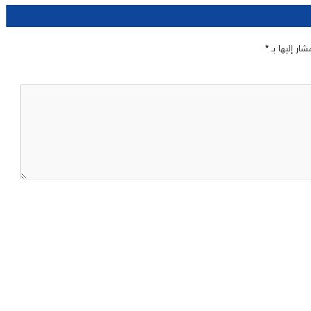
شار إليها بـ
*