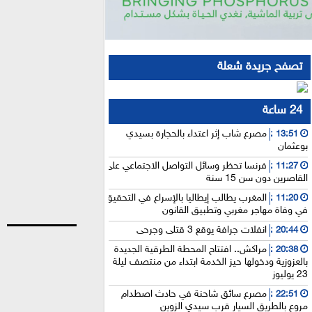
تصفح جريدة شعلة
24 ساعة
مصرع شاب إثر اعتداء بالحجارة بسيدي
13:51 :
بوعثمان
فرنسا تحظر وسائل التواصل الاجتماعي على
11:27 :
القاصرين دون سن 15 سنة
المغرب يطالب إيطاليا بالإسراع في التحقيق
11:20 :
في وفاة مهاجر مغربي وتطبيق القانون
انفلات جرافة يوقع 3 قتلى وجرحى
20:44 :
مراكش.. افتتاح المحطة الطرقية الجديدة
20:38 :
بالعزوزية ودخولها حيز الخدمة ابتداء من منتصف ليلة
23 يوليوز
مصرع سائق شاحنة في حادث اصطدام
22:51 :
مروع بالطريق السيار قرب سيدي الزوين