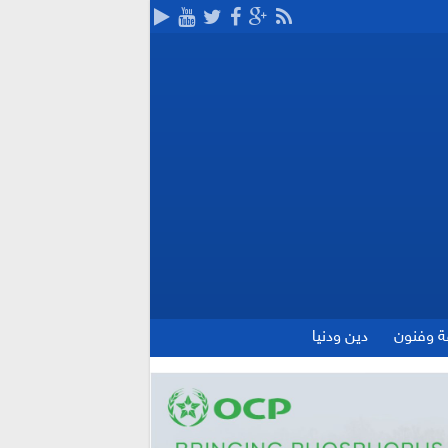
ة وفنون
دين ودنيا