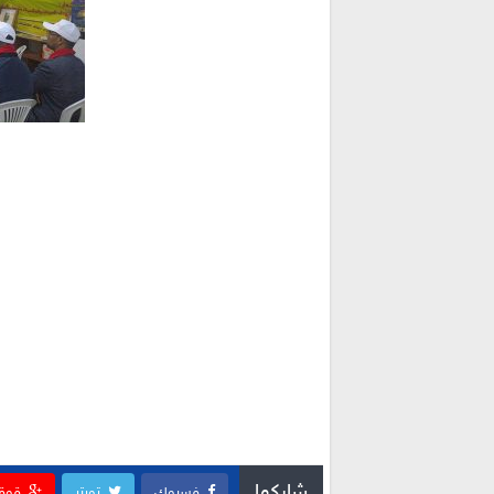
فسبوك
تويتر
قوق