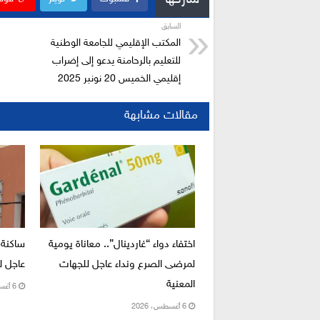
شاركها
السابق
المكتب الإقليمي للجامعة الوطنية
للتعليم بالرحامنة يدعو إلى إضراب
إقليمي الخميس 20 نونبر 2025
مقالات مشابهة
اختفاء دواء “غاردينال”.. معاناة يومية
ساكنة 
لمرضى الصرع ونداء عاجل للجهات
عاجل لإ
المعنية
6 أغسطس، 2026
6 أغسطس، 2026