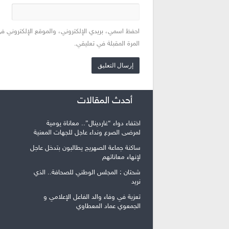
احفظ اسمي، بريدي الإلكتروني، والموقع الإلكتروني ف
المرة المقبلة في تعليقي.
أحدث المقالات
اختفاء دواء “غاردينال”.. معاناة يومية
لمرضى الصرع ونداء عاجل للجهات المعنية
ساكنة جماعة الصهريج يطالبون بتدخل عاجل
لإنهاء معاناتهم
شحتان : المجلس الوطني للصحافة.. الذي
نريد
تعزية في وفاء والد الفاعل الإعلامي و
الجمعوي عماد المعطاوي