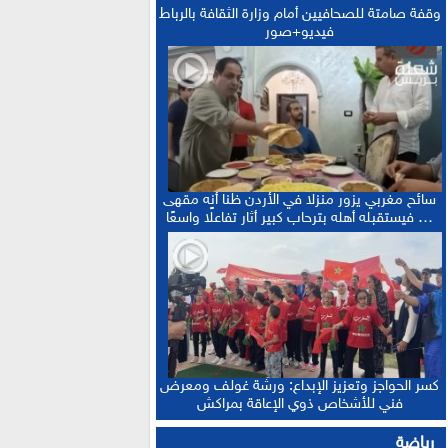
وقفة صامتة للصحافيين أمام وزارة الثقافة بالرباط
فيديو+صور
سائح مغربي يزور منزلا في الأردن ظنا أنه مقهى
… فيستقبله أهله بترحاب كبير أثار تفاعلًا واسعًا
كسر الحواجز وتعزيز الإبداع: ورشة غولف ومعرض
فني للأشخاص ذوي الإعاقة بمراكش
رياضة