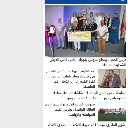
فرس الحمراء ونجاح سوس يتوجان بلقبي كأس العرش
للشطرنج بطنجة
عبد الكريم مبروك… رئيس اشتغل
في صمت وقاد شباب ابن جرير
لكرة القدم إلى بر الأمان رغم
العاصفة
بتعليمات من عامل الرحامنة.. شاشة عملاقة بساحة
البحيرة بابن جرير لمتابعة قمة المغرب وفرنسا”
​مدرسة شباب ابن جرير ترسيخ لروح
العائلة الواحدة، وغرس لقيم
المواطنة والرياضة.
بشرى القادري مرشحة لعضوية المكتب التنفيذي للاتحاد