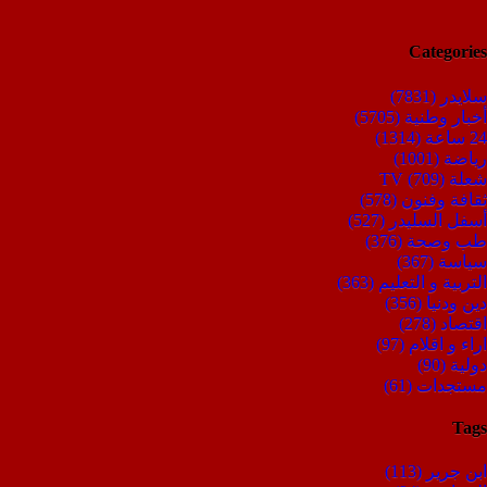
Categories
سلايدر
(7831)
أخبار وطنية
(5705)
24 ساعة
(1314)
رياضة
(1001)
شعلة TV
(709)
ثقافة وفنون
(578)
أسفل السليدر
(527)
طب وصحة
(376)
سياسة
(367)
التربية و التعليم
(363)
دين ودنيا
(356)
اقتصاد
(278)
اراء و اقلام
(97)
دولية
(90)
مستجدات
(61)
Tags
ابن جرير
(113)