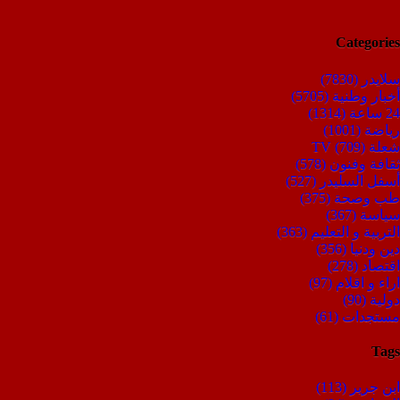
Categories
سلايدر
(7830)
أخبار وطنية
(5705)
24 ساعة
(1314)
رياضة
(1001)
شعلة TV
(709)
ثقافة وفنون
(578)
أسفل السليدر
(527)
طب وصحة
(375)
سياسة
(367)
التربية و التعليم
(363)
دين ودنيا
(356)
اقتصاد
(278)
اراء و اقلام
(97)
دولية
(90)
مستجدات
(61)
Tags
ابن جرير
(113)