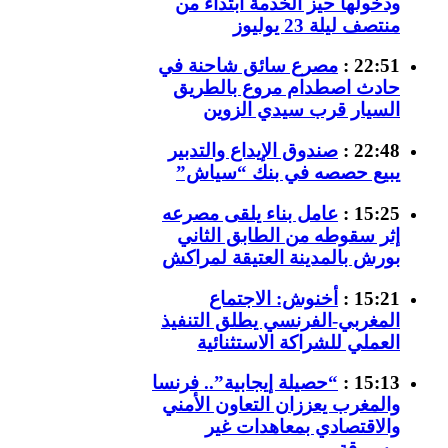
ودخولها حيز الخدمة ابتداء من
منتصف ليلة 23 يوليوز
22:51 :
مصرع سائق شاحنة في
حادث اصطدام مروع بالطريق
السيار قرب سيدي الزوين
22:48 :
صندوق الإيداع والتدبير
يبيع حصصه في بنك “سياش”
15:25 :
عامل بناء يلقى مصرعه
إثر سقوطه من الطابق الثاني
بورش بالمدينة العتيقة لمراكش
15:21 :
أخنوش: الاجتماع
المغربي-الفرنسي يطلق التنفيذ
العملي للشراكة الاستثنائية
15:13 :
“حصيلة إيجابية”.. فرنسا
والمغرب يعززان التعاون الأمني
والاقتصادي بمعاهدات غير