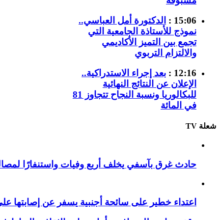
مسبوقة
15:06 :
الدكتورة أمل العباسي..
نموذج للأستاذة الجامعية التي
تجمع بين التميز الأكاديمي
والالتزام التربوي
12:16 :
بعد إجراء الاستدراكية..
الإعلان عن النتائج النهائية
للبكالوريا ونسبة النجاح تتجاوز 81
في المائة
شعلة TV
حادث غرق بآسفي يخلف أربع وفيات واستنفارًا لمصالح 
اعتداء خطير على سائحة أجنبية يسفر عن إصابتها ع