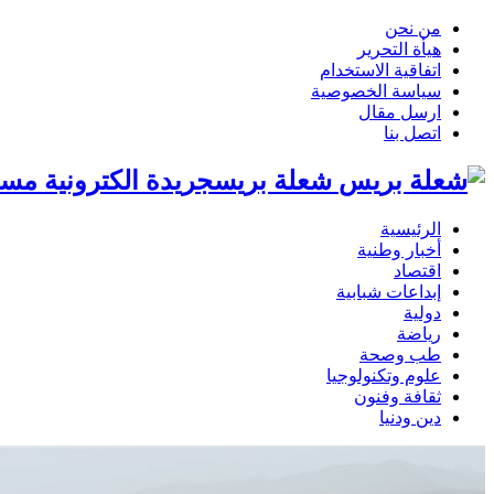
من نحن
هيأة التحرير
اتفاقية الاستخدام
سياسة الخصوصية
ارسل مقال
اتصل بنا
شعلة بريسجريدة الكترونية مست
الرئيسية
أخبار وطنية
اقتصاد
إبداعات شبابية
دولية
رياضة
طب وصحة
علوم وتكنولوجيا
ثقافة وفنون
دين ودنيا