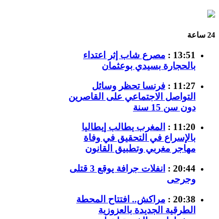
24 ساعة
13:51 :
مصرع شاب إثر اعتداء
بالحجارة بسيدي بوعثمان
11:27 :
فرنسا تحظر وسائل
التواصل الاجتماعي على القاصرين
دون سن 15 سنة
11:20 :
المغرب يطالب إيطاليا
بالإسراع في التحقيق في وفاة
مهاجر مغربي وتطبيق القانون
20:44 :
انفلات جرافة يوقع 3 قتلى
وجرحى
20:38 :
مراكش.. افتتاح المحطة
الطرقية الجديدة بالعزوزية