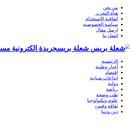
من نحن
هيأة التحرير
اتفاقية الاستخدام
سياسة الخصوصية
ارسل مقال
اتصل بنا
شعلة بريسجريدة الكترونية مست
الرئيسية
أخبار وطنية
اقتصاد
إبداعات شبابية
دولية
رياضة
طب وصحة
علوم وتكنولوجيا
ثقافة وفنون
دين ودنيا