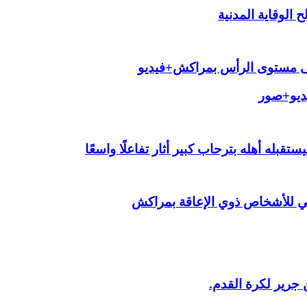
الوقاية المدنية
لى مستوى الرأس بمراكش+فيديو
يديو+صور
قبله أهله بترحاب كبير أثار تفاعلًا واسعًا
ي للأشخاص ذوي الإعاقة بمراكش
 جرير لكرة القدم.