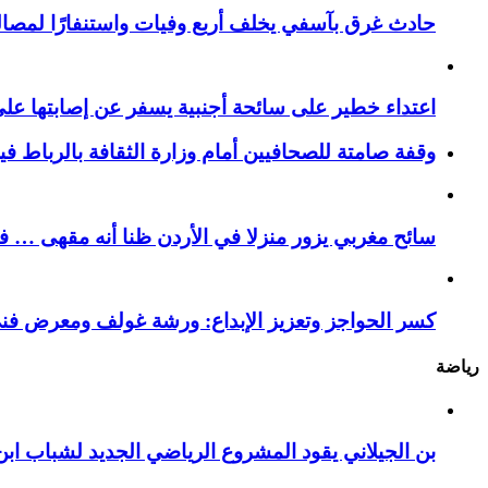
حادث غرق بآسفي يخلف أربع وفيات واستنفارًا لمصالح 
اعتداء خطير على سائحة أجنبية يسفر عن إصابتها ع
وقفة صامتة للصحافيين أمام وزارة الثقافة بالرباط ف
سائح مغربي يزور منزلا في الأردن ظنا أنه مقهى … فيست
كسر الحواجز وتعزيز الإبداع: ورشة غولف ومعرض فن
رياضة
بن الجيلاني يقود المشروع الرياضي الجديد لشباب ابن