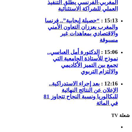
المغربي-الفرنسي يطلق التنفيذ
العملي للشراكة الاستثنائية
15:13 :
“حصيلة إيجابية”.. فرنسا
والمغرب يعززان التعاون الأمني
والاقتصادي بمعاهدات غير
مسبوقة
15:06 :
الدكتورة أمل العباسي..
نموذج للأستاذة الجامعية التي
تجمع بين التميز الأكاديمي
والالتزام التربوي
12:16 :
بعد إجراء الاستدراكية..
الإعلان عن النتائج النهائية
للبكالوريا ونسبة النجاح تتجاوز 81
في المائة
شعلة TV