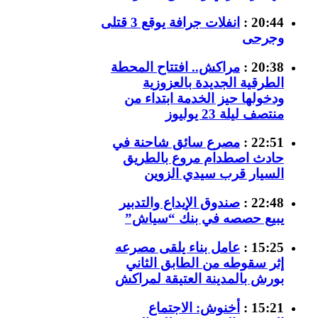
20:44 :
انفلات جرافة يوقع 3 قتلى
وجرحى
20:38 :
مراكش.. افتتاح المحطة
الطرقية الجديدة بالعزوزية
ودخولها حيز الخدمة ابتداء من
منتصف ليلة 23 يوليوز
22:51 :
مصرع سائق شاحنة في
حادث اصطدام مروع بالطريق
السيار قرب سيدي الزوين
22:48 :
صندوق الإيداع والتدبير
يبيع حصصه في بنك “سياش”
15:25 :
عامل بناء يلقى مصرعه
إثر سقوطه من الطابق الثاني
بورش بالمدينة العتيقة لمراكش
15:21 :
أخنوش: الاجتماع