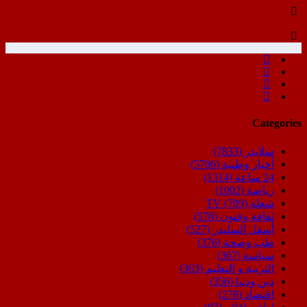
Categories
سلايدر
(7833)
أخبار وطنية
(5706)
24 ساعة
(1314)
رياضة
(1002)
شعلة TV
(709)
ثقافة وفنون
(578)
أسفل السليدر
(527)
طب وصحة
(376)
سياسة
(367)
التربية و التعليم
(363)
دين ودنيا
(356)
اقتصاد
(278)