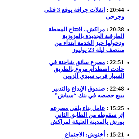
20:44 :
انفلات جرافة يوقع 3 قتلى
وجرحى
20:38 :
مراكش.. افتتاح المحطة
الطرقية الجديدة بالعزوزية
ودخولها حيز الخدمة ابتداء من
منتصف ليلة 23 يوليوز
22:51 :
مصرع سائق شاحنة في
حادث اصطدام مروع بالطريق
السيار قرب سيدي الزوين
22:48 :
صندوق الإيداع والتدبير
يبيع حصصه في بنك “سياش”
15:25 :
عامل بناء يلقى مصرعه
إثر سقوطه من الطابق الثاني
بورش بالمدينة العتيقة لمراكش
15:21 :
أخنوش: الاجتماع