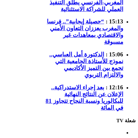
المغربي-الفرنسي يطلق التنفيذ
العملي للشراكة الاستثنائية
15:13 :
“حصيلة إيجابية”.. فرنسا
والمغرب يعززان التعاون الأمني
والاقتصادي بمعاهدات غير
مسبوقة
15:06 :
الدكتورة أمل العباسي..
نموذج للأستاذة الجامعية التي
تجمع بين التميز الأكاديمي
والالتزام التربوي
12:16 :
بعد إجراء الاستدراكية..
الإعلان عن النتائج النهائية
للبكالوريا ونسبة النجاح تتجاوز 81
في المائة
شعلة TV