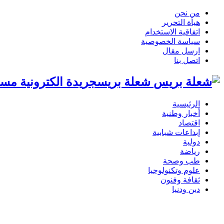
من نحن
هيأة التحرير
اتفاقية الاستخدام
سياسة الخصوصية
ارسل مقال
اتصل بنا
شعلة بريسجريدة الكترونية مست
الرئيسية
أخبار وطنية
اقتصاد
إبداعات شبابية
دولية
رياضة
طب وصحة
علوم وتكنولوجيا
ثقافة وفنون
دين ودنيا