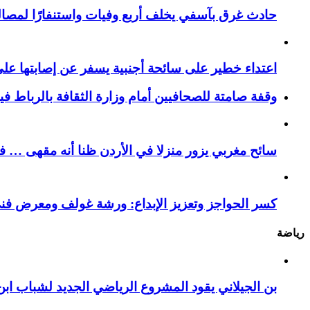
حادث غرق بآسفي يخلف أربع وفيات واستنفارًا لمصالح 
اعتداء خطير على سائحة أجنبية يسفر عن إصابتها ع
وقفة صامتة للصحافيين أمام وزارة الثقافة بالرباط ف
سائح مغربي يزور منزلا في الأردن ظنا أنه مقهى … فيست
كسر الحواجز وتعزيز الإبداع: ورشة غولف ومعرض فن
رياضة
بن الجيلاني يقود المشروع الرياضي الجديد لشباب ابن