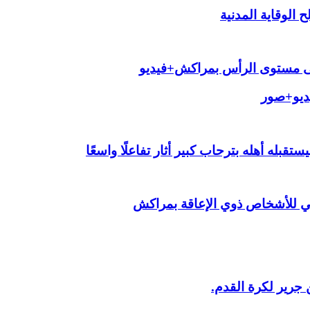
الوقاية المدنية
لى مستوى الرأس بمراكش+فيديو
يديو+صور
قبله أهله بترحاب كبير أثار تفاعلًا واسعًا
ي للأشخاص ذوي الإعاقة بمراكش
 جرير لكرة القدم.