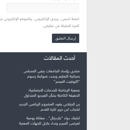
احفظ اسمي، بريدي الإلكتروني، والموقع الإلكتروني ف
المرة المقبلة في تعليقي.
أحدث المقالات
منتدى رؤساء الجامعات ينفي المساس
بمجانية التعليم ويحدد ضوابط رسوم
“التوقيت الميسر”
جمعية الرحامنة للخدمات الاجتماعية:
الحقيقة الكاملة بشأن الفيديو المتداول
بن الجيلاني يقود المشروع الرياضي الجديد
لشباب ابن جرير لكرة القدم.
اختفاء دواء “غاردينال”.. معاناة يومية
لمرضى الصرع ونداء عاجل للجهات المعنية