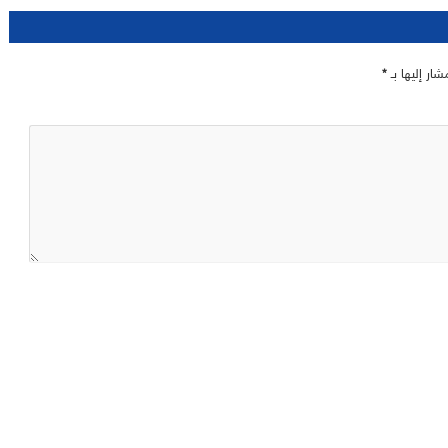
شار إليها بـ
*