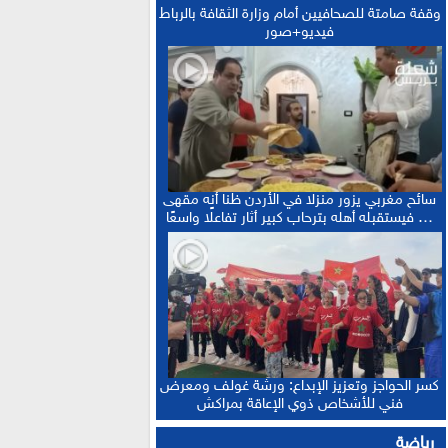
وقفة صامتة للصحافيين أمام وزارة الثقافة بالرباط
فيديو+صور
سائح مغربي يزور منزلا في الأردن ظنا أنه مقهى
… فيستقبله أهله بترحاب كبير أثار تفاعلًا واسعًا
كسر الحواجز وتعزيز الإبداع: ورشة غولف ومعرض
فني للأشخاص ذوي الإعاقة بمراكش
رياضة