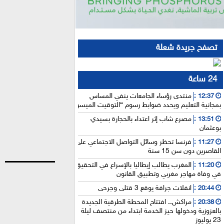
تصفح جريدة شعلة
24 ساعة
منتدى رؤساء الجامعات ينفي المساس
12:37 :
بمجانية التعليم ويحدد ضوابط رسوم “التوقيت الميسر”
مصرع شاب إثر اعتداء بالحجارة بسيدي
13:51 :
بوعثمان
فرنسا تحظر وسائل التواصل الاجتماعي على
11:27 :
القاصرين دون سن 15 سنة
المغرب يطالب إيطاليا بالإسراع في التحقيق
11:20 :
في وفاة مهاجر مغربي وتطبيق القانون
انفلات جرافة يوقع 3 قتلى وجرحى
20:44 :
مراكش.. افتتاح المحطة الطرقية الجديدة
20:38 :
بالعزوزية ودخولها حيز الخدمة ابتداء من منتصف ليلة
23 يوليوز