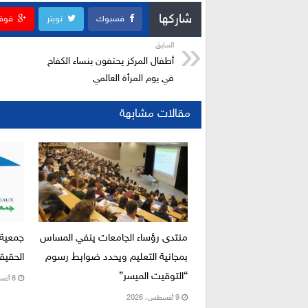
شاركها
فسبوك
تويتر
قوق
السابق
أطفال المركز يحتفون بنساء الكفاح
في يوم المرأة العالمي
مقالات مشابهة
منتدى رؤساء الجامعات ينفي المساس
جمعية 
بمجانية التعليم ويحدد ضوابط رسوم
الحقيق
“التوقيت الميسر”
8 أغسطس، 2026
9 أغسطس، 2026