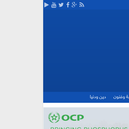
ة وفنون
دين ودنيا