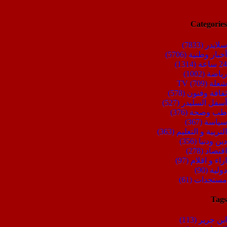
Categories
سلايدر
(7833)
أخبار وطنية
(5706)
24 ساعة
(1314)
رياضة
(1002)
شعلة TV
(709)
ثقافة وفنون
(578)
أسفل السليدر
(527)
طب وصحة
(376)
سياسة
(367)
التربية و التعليم
(363)
دين ودنيا
(356)
اقتصاد
(278)
اراء و اقلام
(97)
دولية
(90)
مستجدات
(61)
Tags
ابن جرير
(113)