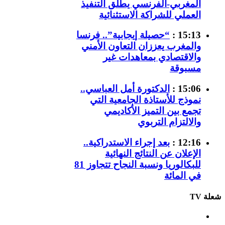
المغربي-الفرنسي يطلق التنفيذ
العملي للشراكة الاستثنائية
15:13 :
“حصيلة إيجابية”.. فرنسا
والمغرب يعززان التعاون الأمني
والاقتصادي بمعاهدات غير
مسبوقة
15:06 :
الدكتورة أمل العباسي..
نموذج للأستاذة الجامعية التي
تجمع بين التميز الأكاديمي
والالتزام التربوي
12:16 :
بعد إجراء الاستدراكية..
الإعلان عن النتائج النهائية
للبكالوريا ونسبة النجاح تتجاوز 81
في المائة
شعلة TV