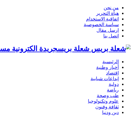
من نحن
هيأة التحرير
اتفاقية الاستخدام
سياسة الخصوصية
ارسل مقال
اتصل بنا
شعلة بريسجريدة الكترونية مست
الرئيسية
أخبار وطنية
اقتصاد
إبداعات شبابية
دولية
رياضة
طب وصحة
علوم وتكنولوجيا
ثقافة وفنون
دين ودنيا