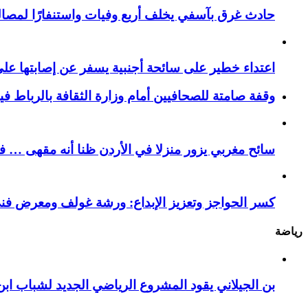
حادث غرق بآسفي يخلف أربع وفيات واستنفارًا لمصالح 
اعتداء خطير على سائحة أجنبية يسفر عن إصابتها ع
وقفة صامتة للصحافيين أمام وزارة الثقافة بالرباط ف
سائح مغربي يزور منزلا في الأردن ظنا أنه مقهى … فيست
كسر الحواجز وتعزيز الإبداع: ورشة غولف ومعرض فن
رياضة
بن الجيلاني يقود المشروع الرياضي الجديد لشباب ابن