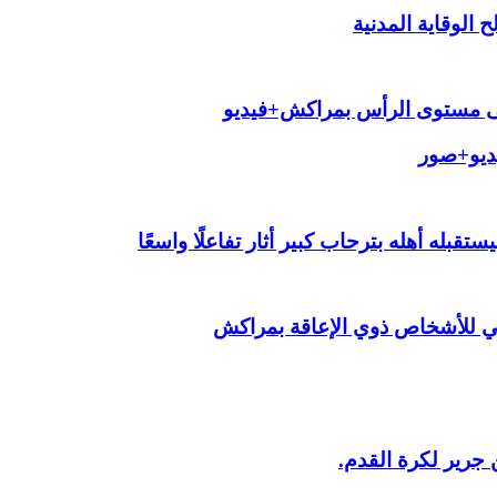
الوقاية المدنية
لى مستوى الرأس بمراكش+فيديو
يديو+صور
قبله أهله بترحاب كبير أثار تفاعلًا واسعًا
ي للأشخاص ذوي الإعاقة بمراكش
 جرير لكرة القدم.