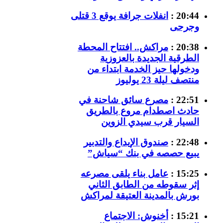
20:44 :
انفلات جرافة يوقع 3 قتلى
وجرحى
20:38 :
مراكش.. افتتاح المحطة
الطرقية الجديدة بالعزوزية
ودخولها حيز الخدمة ابتداء من
منتصف ليلة 23 يوليوز
22:51 :
مصرع سائق شاحنة في
حادث اصطدام مروع بالطريق
السيار قرب سيدي الزوين
22:48 :
صندوق الإيداع والتدبير
يبيع حصصه في بنك “سياش”
15:25 :
عامل بناء يلقى مصرعه
إثر سقوطه من الطابق الثاني
بورش بالمدينة العتيقة لمراكش
15:21 :
أخنوش: الاجتماع