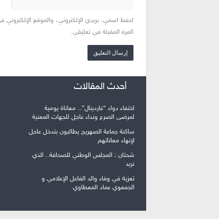
احفظ اسمي، بريدي الإلكتروني، والموقع الإلكتروني ف
المرة المقبلة في تعليقي.
أحدث المقالات
اختفاء دواء “غاردينال”.. معاناة يومية
لمرضى الصرع ونداء عاجل للجهات المعنية
ساكنة جماعة الصهريج يطالبون بتدخل عاجل
لإنهاء معاناتهم
شحتان : المجلس الوطني للصحافة.. الذي
نريد
تعزية في وفاء والد الفاعل الإعلامي و
الجمعوي عماد المعطاوي