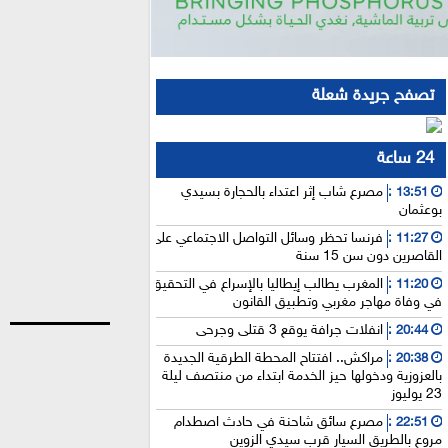
تصفح جريدة شعلة
24 ساعة
مصرع شاب إثر اعتداء بالحجارة بسيدي
13:51 :
بوعثمان
فرنسا تحظر وسائل التواصل الاجتماعي على
11:27 :
القاصرين دون سن 15 سنة
المغرب يطالب إيطاليا بالإسراع في التحقيق
11:20 :
في وفاة مهاجر مغربي وتطبيق القانون
انفلات جرافة يوقع 3 قتلى وجرحى
20:44 :
مراكش.. افتتاح المحطة الطرقية الجديدة
20:38 :
بالعزوزية ودخولها حيز الخدمة ابتداء من منتصف ليلة
23 يوليوز
مصرع سائق شاحنة في حادث اصطدام
22:51 :
مروع بالطريق السيار قرب سيدي الزوين