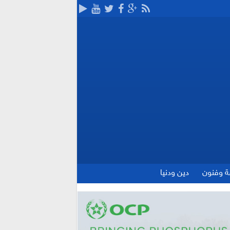
ة وفنون
دين ودنيا