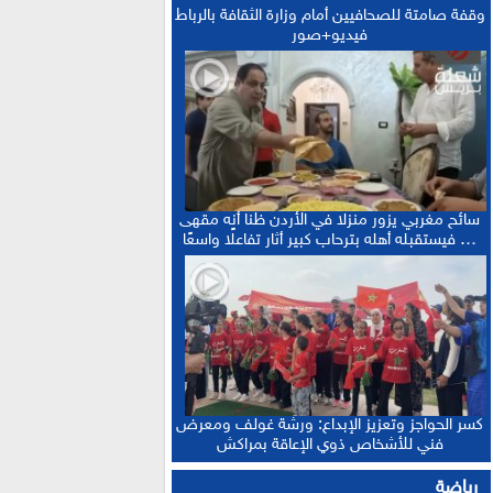
وقفة صامتة للصحافيين أمام وزارة الثقافة بالرباط
فيديو+صور
سائح مغربي يزور منزلا في الأردن ظنا أنه مقهى
… فيستقبله أهله بترحاب كبير أثار تفاعلًا واسعًا
كسر الحواجز وتعزيز الإبداع: ورشة غولف ومعرض
فني للأشخاص ذوي الإعاقة بمراكش
رياضة