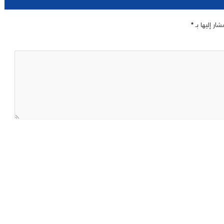
شار إليها بـ
*