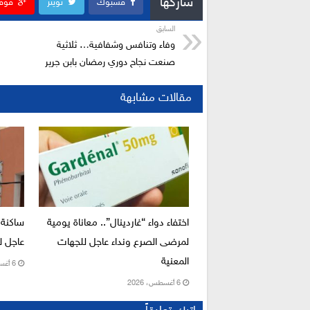
شاركها
فسبوك
تويتر
قوق
السابق
وفاء وتنافس وشفافية… ثلاثية
صنعت نجاح دوري رمضان بابن جرير
مقالات مشابهة
اختفاء دواء “غاردينال”.. معاناة يومية
ساكنة 
لمرضى الصرع ونداء عاجل للجهات
عاجل لإ
المعنية
6 أغسطس، 2026
6 أغسطس، 2026