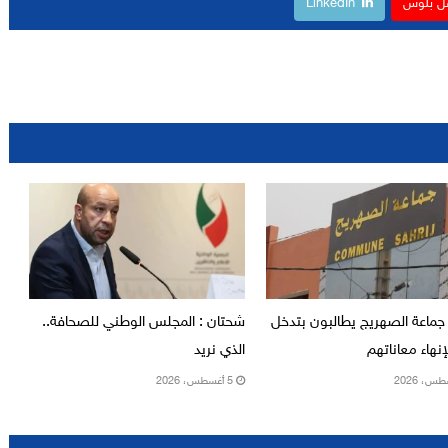
ل بلوس
LinkedIn
جماعة الصهريج يطالبون بتدخل
شحتان : المجلس الوطني للصحافة..
نهاء معاناتهم
الذي نريد
5 أغسطس، 2026