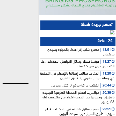
تصفح جريدة شعلة
24 ساعة
مصرع شاب إثر اعتداء بالحجارة بسيدي
13:51 :
بوعثمان
فرنسا تحظر وسائل التواصل الاجتماعي على
11:27 :
القاصرين دون سن 15 سنة
المغرب يطالب إيطاليا بالإسراع في التحقيق
11:20 :
في وفاة مهاجر مغربي وتطبيق القانون
انفلات جرافة يوقع 3 قتلى وجرحى
20:44 :
مراكش.. افتتاح المحطة الطرقية الجديدة
20:38 :
بالعزوزية ودخولها حيز الخدمة ابتداء من منتصف ليلة
23 يوليوز
مصرع سائق شاحنة في حادث اصطدام
22:51 :
مروع بالطريق السيار قرب سيدي الزوين