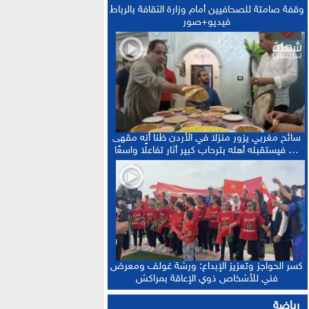
وقفة صامتة للصحافيين أمام وزارة الثقافة بالرباط
فيديو+صور
سائح مغربي يزور منزلا في الأردن ظنا أنه مقهى
… فيستقبله أهله بترحاب كبير أثار تفاعلًا واسعًا
كسر الحواجز وتعزيز الإبداع: ورشة غولف ومعرض
فني للأشخاص ذوي الإعاقة بمراكش
رياضة