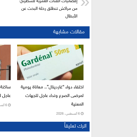
إقصائيات الفئات العمرية للشطرنج:
من مراكش تنطلق رحلة البحث عن
الأبطال
مقالات مشابهة
اختفاء دواء “غاردينال”.. معاناة يومية
ساكنة 
لمرضى الصرع ونداء عاجل للجهات
عاجل لإ
المعنية
6 أغسطس، 2026
6 أغسطس، 2026
اترك تعليقاً