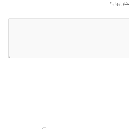
شار إليها بـ
*