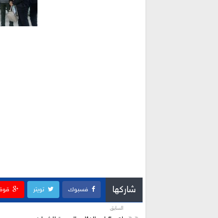
شاركها
فسبوك
تويتر
قوق
السابق