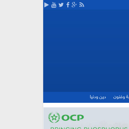
ة وفنون
دين ودنيا