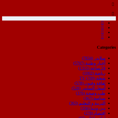
Categories
سلايدر
(7834)
أخبار وطنية
(5707)
24 ساعة
(1315)
رياضة
(1002)
شعلة TV
(709)
ثقافة وفنون
(578)
أسفل السليدر
(528)
طب وصحة
(376)
سياسة
(367)
التربية و التعليم
(363)
دين ودنيا
(356)
اقتصاد
(278)