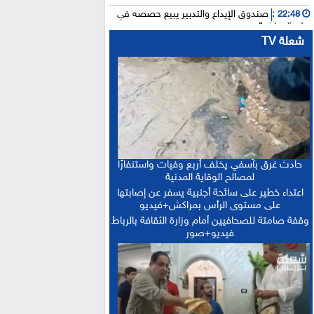
صندوق الإيداع والتدبير يبيع حصصه في
22:48 :
بنك “سياش”
شعلة TV
عامل بناء يلقى مصرعه إثر سقوطه من
15:25 :
الطابق الثاني بورش بالمدينة العتيقة لمراكش
أخنوش: الاجتماع المغربي-الفرنسي يطلق
15:21 :
التنفيذ العملي للشراكة الاستثنائية
“حصيلة إيجابية”.. فرنسا والمغرب يعززان
15:13 :
التعاون الأمني والاقتصادي بمعاهدات غير مسبوقة
الدكتورة أمل العباسي.. نموذج للأستاذة
15:06 :
الجامعية التي تجمع بين التميز الأكاديمي والالتزام
حادث غرق بآسفي يخلف أربع وفيات واستنفارًا
التربوي
لمصالح الوقاية المدنية
بعد إجراء الاستدراكية.. الإعلان عن النتائج
12:16 :
اعتداء خطير على سائحة أجنبية يسفر عن إصابتها
النهائية للبكالوريا ونسبة النجاح تتجاوز 81 في المائة
على مستوى الرأس بمراكش+فيديو
وقفة صامتة للصحافيين أمام وزارة الثقافة بالرباط
فيديو+صور