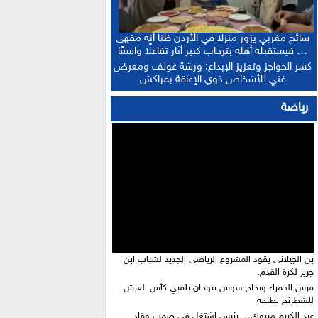
سائح مغربي يزور منزلا في الأردن ظنا أنه مقهى
… فيستقبله أهله بترحاب كبير أثار تفاعلًا واسعًا
كسر الحواجز وتعزيز الإبداع: ورشة غولف ومعرض
فني للأشخاص ذوي الإعاقة بمراكش
رياضة
بن الجيلاني يقود المشروع الرياضي الجديد لشباب ابن
جرير لكرة القدم.
فرس الحمراء ونجاح سوس يتوجان بلقبي كأس العرش
للشطرنج بطنجة
عبد الكريم مبروك… رئيس اشتغل في صمت وقاد