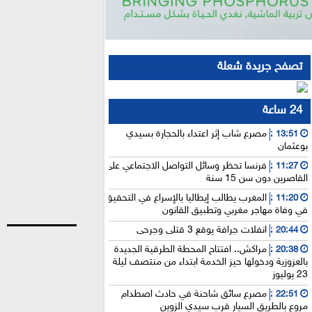
تصفح جريدة شعلة
24 ساعة
مصرع شاب إثر اعتداء بالحجارة بسيدي
13:51 :
بوعثمان
فرنسا تحظر وسائل التواصل الاجتماعي على
11:27 :
القاصرين دون سن 15 سنة
المغرب يطالب إيطاليا بالإسراع في التحقيق
11:20 :
في وفاة مهاجر مغربي وتطبيق القانون
انفلات جرافة يوقع 3 قتلى وجرحى
20:44 :
مراكش.. افتتاح المحطة الطرقية الجديدة
20:38 :
بالعزوزية ودخولها حيز الخدمة ابتداء من منتصف ليلة
23 يوليوز
مصرع سائق شاحنة في حادث اصطدام
22:51 :
مروع بالطريق السيار قرب سيدي الزوين