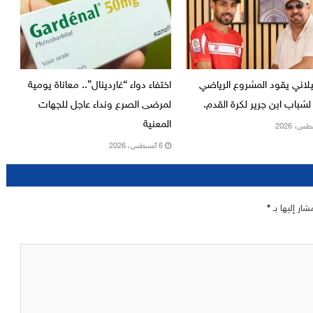
يلاني يقود المشروع الرياضي
اختفاء دواء “غاردينال”.. معاناة يومية
لشباب ابن جرير لكرة القدم.
لمرضى الصرع ونداء عاجل للجهات
المعنية
6 أغسطس، 2026
شار إليها بـ
*