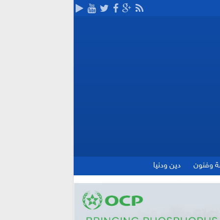
ة وفنون
دين ودنيا