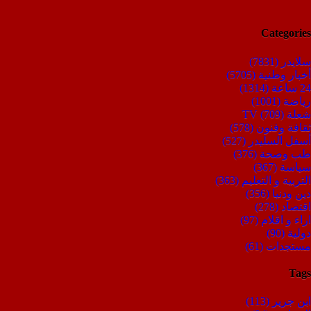
Categories
سلايدر
(7831)
أخبار وطنية
(5705)
24 ساعة
(1314)
رياضة
(1001)
شعلة TV
(709)
ثقافة وفنون
(578)
أسفل السليدر
(527)
طب وصحة
(376)
سياسة
(367)
التربية و التعليم
(363)
دين ودنيا
(356)
اقتصاد
(278)
اراء و اقلام
(97)
دولية
(90)
مستجدات
(61)
Tags
ابن جرير
(113)