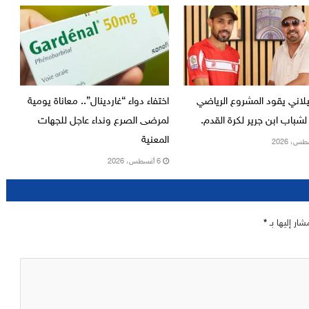
يلاني يقود المشروع الرياضي
اختفاء دواء “غاردينال”.. معاناة يومية
لشباب ابن جرير لكرة القدم.
لمرضى الصرع ونداء عاجل للجهات
المعنية
6 أغسطس، 2026
شار إليها بـ
*