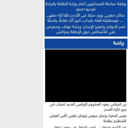
وقفة صامتة للصحافيين أمام وزارة الثقافة بالرباط
فيديو+صور
سائح مغربي يزور منزلا في الأردن ظنا أنه مقهى
… فيستقبله أهله بترحاب كبير أثار تفاعلًا واسعًا
كسر الحواجز وتعزيز الإبداع: ورشة غولف ومعرض
فني للأشخاص ذوي الإعاقة بمراكش
رياضة
بن الجيلاني يقود المشروع الرياضي الجديد لشباب ابن
جرير لكرة القدم.
فرس الحمراء ونجاح سوس يتوجان بلقبي كأس العرش
للشطرنج بطنجة
عبد الكريم مبروك… رئيس اشتغل في صمت وقاد