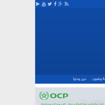
ة وفنون
دين ودنيا