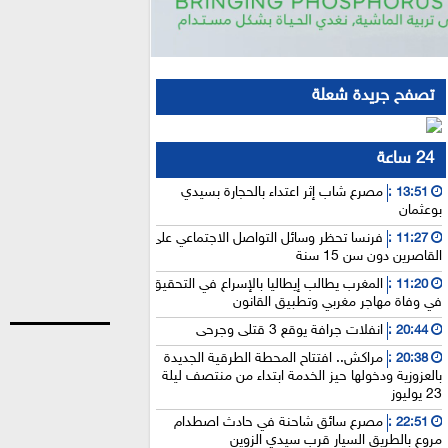
تصفح جريدة شعلة
24 ساعة
مصرع شاب إثر اعتداء بالحجارة بسيدي
13:51 :
بوعثمان
فرنسا تحظر وسائل التواصل الاجتماعي على
11:27 :
القاصرين دون سن 15 سنة
المغرب يطالب إيطاليا بالإسراع في التحقيق
11:20 :
في وفاة مهاجر مغربي وتطبيق القانون
انفلات جرافة يوقع 3 قتلى وجرحى
20:44 :
مراكش.. افتتاح المحطة الطرقية الجديدة
20:38 :
بالعزوزية ودخولها حيز الخدمة ابتداء من منتصف ليلة
23 يوليوز
مصرع سائق شاحنة في حادث اصطدام
22:51 :
مروع بالطريق السيار قرب سيدي الزوين