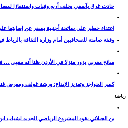
حادث غرق بآسفي يخلف أربع وفيات واستنفارًا لمصالح 
اعتداء خطير على سائحة أجنبية يسفر عن إصابتها ع
وقفة صامتة للصحافيين أمام وزارة الثقافة بالرباط ف
سائح مغربي يزور منزلا في الأردن ظنا أنه مقهى … فيست
كسر الحواجز وتعزيز الإبداع: ورشة غولف ومعرض فن
رياضة
بن الجيلاني يقود المشروع الرياضي الجديد لشباب ابن