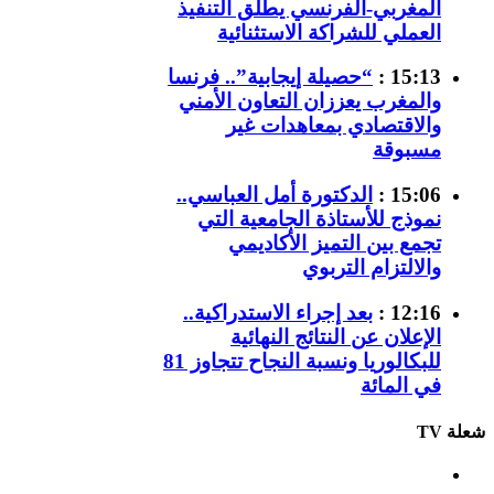
المغربي-الفرنسي يطلق التنفيذ
العملي للشراكة الاستثنائية
15:13 :
“حصيلة إيجابية”.. فرنسا
والمغرب يعززان التعاون الأمني
والاقتصادي بمعاهدات غير
مسبوقة
15:06 :
الدكتورة أمل العباسي..
نموذج للأستاذة الجامعية التي
تجمع بين التميز الأكاديمي
والالتزام التربوي
12:16 :
بعد إجراء الاستدراكية..
الإعلان عن النتائج النهائية
للبكالوريا ونسبة النجاح تتجاوز 81
في المائة
شعلة TV