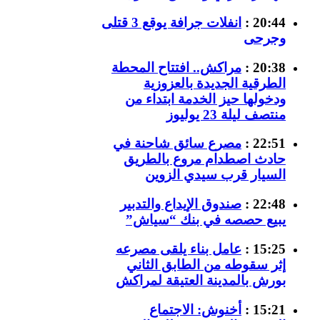
20:44 :
انفلات جرافة يوقع 3 قتلى
وجرحى
20:38 :
مراكش.. افتتاح المحطة
الطرقية الجديدة بالعزوزية
ودخولها حيز الخدمة ابتداء من
منتصف ليلة 23 يوليوز
22:51 :
مصرع سائق شاحنة في
حادث اصطدام مروع بالطريق
السيار قرب سيدي الزوين
22:48 :
صندوق الإيداع والتدبير
يبيع حصصه في بنك “سياش”
15:25 :
عامل بناء يلقى مصرعه
إثر سقوطه من الطابق الثاني
بورش بالمدينة العتيقة لمراكش
15:21 :
أخنوش: الاجتماع