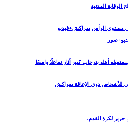
الوقاية المدنية
لى مستوى الرأس بمراكش+فيديو
يديو+صور
قبله أهله بترحاب كبير أثار تفاعلًا واسعًا
ي للأشخاص ذوي الإعاقة بمراكش
 جرير لكرة القدم.