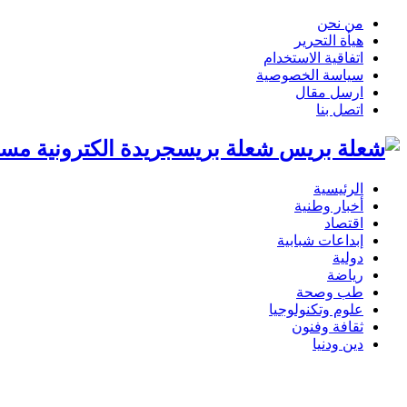
من نحن
هيأة التحرير
اتفاقية الاستخدام
سياسة الخصوصية
ارسل مقال
اتصل بنا
شعلة بريسجريدة الكترونية مست
الرئيسية
أخبار وطنية
اقتصاد
إبداعات شبابية
دولية
رياضة
طب وصحة
علوم وتكنولوجيا
ثقافة وفنون
دين ودنيا