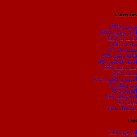
Categories
سلايدر
(7829)
أخبار وطنية
(5704)
24 ساعة
(1314)
رياضة
(1001)
شعلة TV
(709)
ثقافة وفنون
(578)
أسفل السليدر
(527)
طب وصحة
(375)
سياسة
(367)
التربية و التعليم
(363)
دين ودنيا
(356)
اقتصاد
(278)
اراء و اقلام
(97)
دولية
(90)
مستجدات
(61)
Tags
ابن جرير
(113)