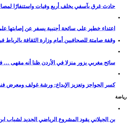
حادث غرق بآسفي يخلف أربع وفيات واستنفارًا لمصالح 
اعتداء خطير على سائحة أجنبية يسفر عن إصابتها ع
وقفة صامتة للصحافيين أمام وزارة الثقافة بالرباط ف
سائح مغربي يزور منزلا في الأردن ظنا أنه مقهى … فيست
كسر الحواجز وتعزيز الإبداع: ورشة غولف ومعرض فن
رياضة
بن الجيلاني يقود المشروع الرياضي الجديد لشباب ابن