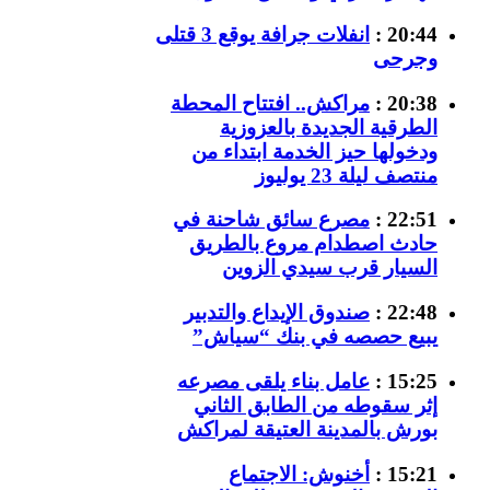
20:44 :
انفلات جرافة يوقع 3 قتلى
وجرحى
20:38 :
مراكش.. افتتاح المحطة
الطرقية الجديدة بالعزوزية
ودخولها حيز الخدمة ابتداء من
منتصف ليلة 23 يوليوز
22:51 :
مصرع سائق شاحنة في
حادث اصطدام مروع بالطريق
السيار قرب سيدي الزوين
22:48 :
صندوق الإيداع والتدبير
يبيع حصصه في بنك “سياش”
15:25 :
عامل بناء يلقى مصرعه
إثر سقوطه من الطابق الثاني
بورش بالمدينة العتيقة لمراكش
15:21 :
أخنوش: الاجتماع