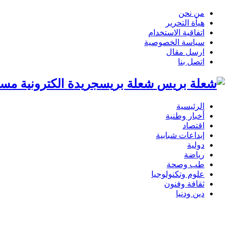
من نحن
هيأة التحرير
اتفاقية الاستخدام
سياسة الخصوصية
ارسل مقال
اتصل بنا
شعلة بريسجريدة الكترونية مست
الرئيسية
أخبار وطنية
اقتصاد
إبداعات شبابية
دولية
رياضة
طب وصحة
علوم وتكنولوجيا
ثقافة وفنون
دين ودنيا