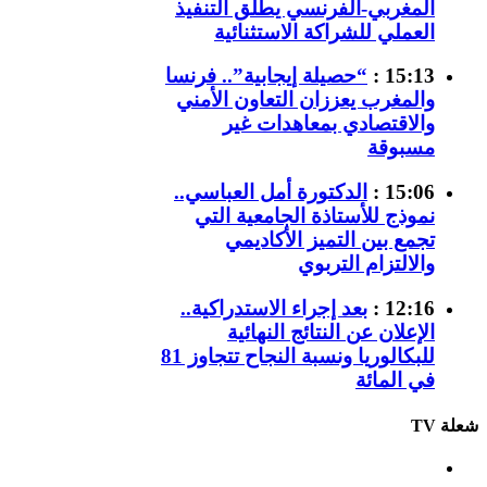
المغربي-الفرنسي يطلق التنفيذ
العملي للشراكة الاستثنائية
15:13 :
“حصيلة إيجابية”.. فرنسا
والمغرب يعززان التعاون الأمني
والاقتصادي بمعاهدات غير
مسبوقة
15:06 :
الدكتورة أمل العباسي..
نموذج للأستاذة الجامعية التي
تجمع بين التميز الأكاديمي
والالتزام التربوي
12:16 :
بعد إجراء الاستدراكية..
الإعلان عن النتائج النهائية
للبكالوريا ونسبة النجاح تتجاوز 81
في المائة
شعلة TV