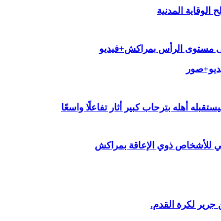
الوقاية المدنية
لى مستوى الرأس بمراكش+فيديو
يديو+صور
قبله أهله بترحاب كبير أثار تفاعلًا واسعًا
ي للأشخاص ذوي الإعاقة بمراكش
 جرير لكرة القدم.