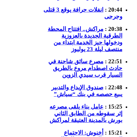
20:44 :
انفلات جرافة يوقع 3 قتلى
وجرحى
20:38 :
مراكش.. افتتاح المحطة
الطرقية الجديدة بالعزوزية
ودخولها حيز الخدمة ابتداء من
منتصف ليلة 23 يوليوز
22:51 :
مصرع سائق شاحنة في
حادث اصطدام مروع بالطريق
السيار قرب سيدي الزوين
22:48 :
صندوق الإيداع والتدبير
يبيع حصصه في بنك “سياش”
15:25 :
عامل بناء يلقى مصرعه
إثر سقوطه من الطابق الثاني
بورش بالمدينة العتيقة لمراكش
15:21 :
أخنوش: الاجتماع