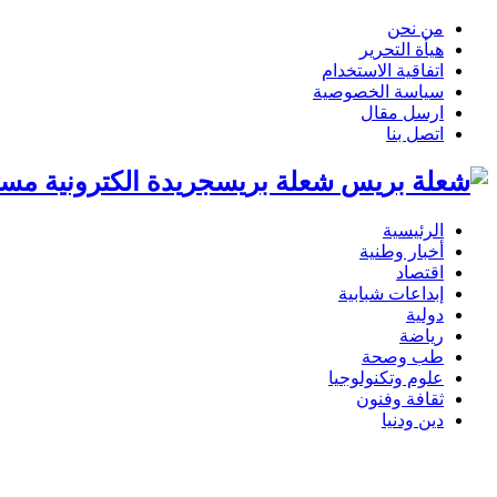
من نحن
هيأة التحرير
اتفاقية الاستخدام
سياسة الخصوصية
ارسل مقال
اتصل بنا
شعلة بريسجريدة الكترونية مست
الرئيسية
أخبار وطنية
اقتصاد
إبداعات شبابية
دولية
رياضة
طب وصحة
علوم وتكنولوجيا
ثقافة وفنون
دين ودنيا