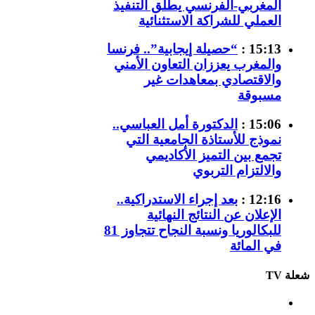
المغربي-الفرنسي يطلق التنفيذ
العملي للشراكة الاستثنائية
15:13 :
“حصيلة إيجابية”.. فرنسا
والمغرب يعززان التعاون الأمني
والاقتصادي بمعاهدات غير
مسبوقة
15:06 :
الدكتورة أمل العباسي..
نموذج للأستاذة الجامعية التي
تجمع بين التميز الأكاديمي
والالتزام التربوي
12:16 :
بعد إجراء الاستدراكية..
الإعلان عن النتائج النهائية
للبكالوريا ونسبة النجاح تتجاوز 81
في المائة
شعلة TV