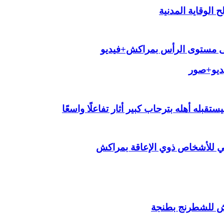
الوقاية المدنية
لى مستوى الرأس بمراكش+فيديو
يديو+صور
قبله أهله بترحاب كبير أثار تفاعلًا واسعًا
ي للأشخاص ذوي الإعاقة بمراكش
ش للشطرنج بطنجة