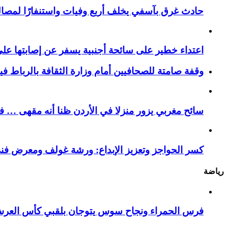
حادث غرق بآسفي يخلف أربع وفيات واستنفارًا لمصالح 
اعتداء خطير على سائحة أجنبية يسفر عن إصابتها ع
وقفة صامتة للصحافيين أمام وزارة الثقافة بالرباط ف
سائح مغربي يزور منزلا في الأردن ظنا أنه مقهى … فيست
كسر الحواجز وتعزيز الإبداع: ورشة غولف ومعرض فن
رياضة
فرس الحمراء ونجاح سوس يتوجان بلقبي كأس العر