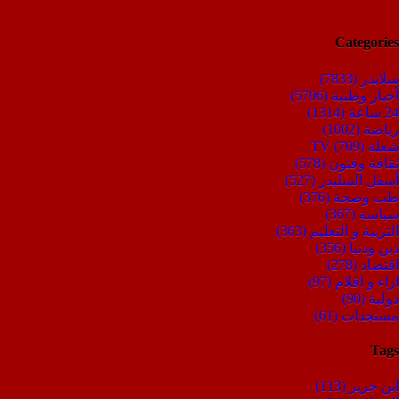
Categories
سلايدر
(7833)
أخبار وطنية
(5706)
24 ساعة
(1314)
رياضة
(1002)
شعلة TV
(709)
ثقافة وفنون
(578)
أسفل السليدر
(527)
طب وصحة
(376)
سياسة
(367)
التربية و التعليم
(363)
دين ودنيا
(356)
اقتصاد
(278)
اراء و اقلام
(97)
دولية
(90)
مستجدات
(61)
Tags
ابن جرير
(113)