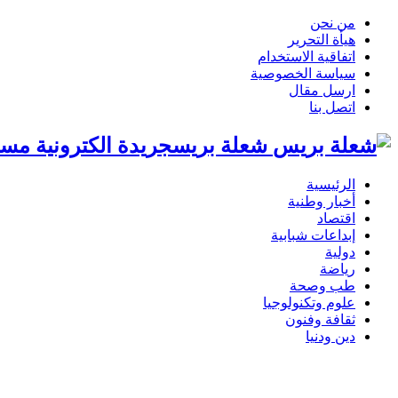
من نحن
هيأة التحرير
اتفاقية الاستخدام
سياسة الخصوصية
ارسل مقال
اتصل بنا
شعلة بريسجريدة الكترونية مست
الرئيسية
أخبار وطنية
اقتصاد
إبداعات شبابية
دولية
رياضة
طب وصحة
علوم وتكنولوجيا
ثقافة وفنون
دين ودنيا