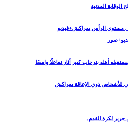
الوقاية المدنية
لى مستوى الرأس بمراكش+فيديو
يديو+صور
قبله أهله بترحاب كبير أثار تفاعلًا واسعًا
ي للأشخاص ذوي الإعاقة بمراكش
 جرير لكرة القدم.