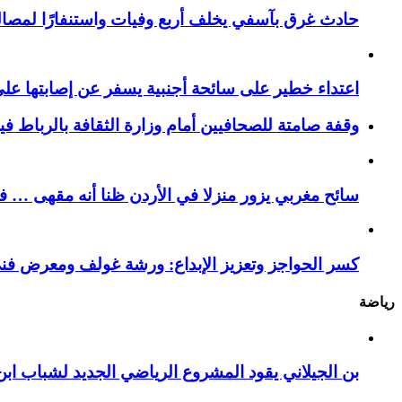
حادث غرق بآسفي يخلف أربع وفيات واستنفارًا لمصالح 
اعتداء خطير على سائحة أجنبية يسفر عن إصابتها ع
وقفة صامتة للصحافيين أمام وزارة الثقافة بالرباط ف
سائح مغربي يزور منزلا في الأردن ظنا أنه مقهى … فيست
كسر الحواجز وتعزيز الإبداع: ورشة غولف ومعرض فن
رياضة
بن الجيلاني يقود المشروع الرياضي الجديد لشباب ابن