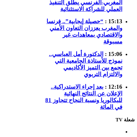
المغربي-الفرنسي يطلق التنفيذ
العملي للشراكة الاستثنائية
15:13 :
“حصيلة إيجابية”.. فرنسا
والمغرب يعززان التعاون الأمني
والاقتصادي بمعاهدات غير
مسبوقة
15:06 :
الدكتورة أمل العباسي..
نموذج للأستاذة الجامعية التي
تجمع بين التميز الأكاديمي
والالتزام التربوي
12:16 :
بعد إجراء الاستدراكية..
الإعلان عن النتائج النهائية
للبكالوريا ونسبة النجاح تتجاوز 81
في المائة
شعلة TV