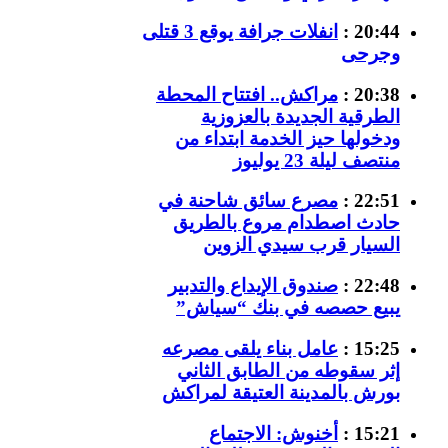
20:44 :
انفلات جرافة يوقع 3 قتلى
وجرحى
20:38 :
مراكش.. افتتاح المحطة
الطرقية الجديدة بالعزوزية
ودخولها حيز الخدمة ابتداء من
منتصف ليلة 23 يوليوز
22:51 :
مصرع سائق شاحنة في
حادث اصطدام مروع بالطريق
السيار قرب سيدي الزوين
22:48 :
صندوق الإيداع والتدبير
يبيع حصصه في بنك “سياش”
15:25 :
عامل بناء يلقى مصرعه
إثر سقوطه من الطابق الثاني
بورش بالمدينة العتيقة لمراكش
15:21 :
أخنوش: الاجتماع