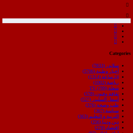
Categories
سلايدر
(7833)
أخبار وطنية
(5706)
24 ساعة
(1314)
رياضة
(1002)
شعلة TV
(709)
ثقافة وفنون
(578)
أسفل السليدر
(527)
طب وصحة
(376)
سياسة
(367)
التربية و التعليم
(363)
دين ودنيا
(356)
اقتصاد
(278)