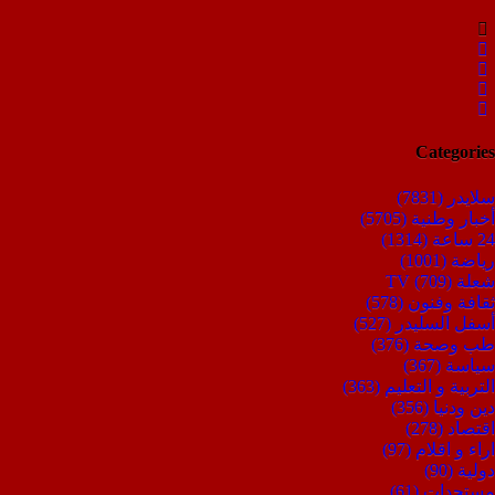
Categories
سلايدر
(7831)
أخبار وطنية
(5705)
24 ساعة
(1314)
رياضة
(1001)
شعلة TV
(709)
ثقافة وفنون
(578)
أسفل السليدر
(527)
طب وصحة
(376)
سياسة
(367)
التربية و التعليم
(363)
دين ودنيا
(356)
اقتصاد
(278)
اراء و اقلام
(97)
دولية
(90)
مستجدات
(61)