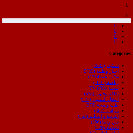
Categories
سلايدر
(7831)
أخبار وطنية
(5705)
24 ساعة
(1314)
رياضة
(1001)
شعلة TV
(709)
ثقافة وفنون
(578)
أسفل السليدر
(527)
طب وصحة
(376)
سياسة
(367)
التربية و التعليم
(363)
دين ودنيا
(356)
اقتصاد
(278)