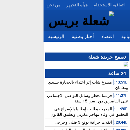
اتفاقية الاستخدام
هيأة التحرير
من نحن
ابية
اقتصاد
أخبار وطنية
الرئيسية
تصفح جريدة شعلة
24 ساعة
مصرع شاب إثر اعتداء بالحجارة بسيدي
13:51 :
بوعثمان
فرنسا تحظر وسائل التواصل الاجتماعي
11:27 :
على القاصرين دون سن 15 سنة
المغرب يطالب إيطاليا بالإسراع في
11:20 :
التحقيق في وفاة مهاجر مغربي وتطبيق القانون
انفلات جرافة يوقع 3 قتلى وجرحى
20:44 :