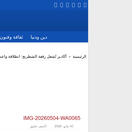
دين ودنيا
ثقافة وفنون
الرئيسية
»
أكادير تُشعل رقعة الشطرنج: انطلاقة واعد
IMG-20260504-WA0065
4 مايو، 2026
اضف تعليق