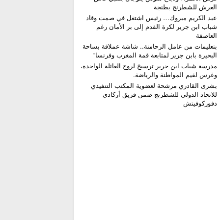
العرش للشطرنج بطنجة
عبد الكريم مبروك… رئيس اشتغل في صمت وقاد
شباب ابن جرير لكرة القدم إلى بر الأمان رغم
العاصفة
بتعليمات من عامل الرحامنة.. شاشة عملاقة بساحة
البحيرة بابن جرير لمتابعة قمة المغرب وفرنسا”
​مدرسة شباب ابن جرير ترسيخ لروح العائلة الواحدة،
وغرس لقيم المواطنة والرياضة.
بشرى القادري مرشحة لعضوية المكتب التنفيذي
للاتحاد الدولي للشطرنج ضمن فريق أركادي
دفوركوفيتش