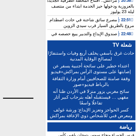
مراكش.. افتتاح المحطة الطرقية الجديدة
20:38 :
بالعزوزية ودخولها حيز الخدمة ابتداء من منتصف
ليلة 23 يوليوز
مصرع سائق شاحنة في حادث اصطدام
22:51 :
مروع بالطريق السيار قرب سيدي الزوين
صندوق الإيداع والتدبير يبيع حصصه في
22:48 :
بنك “سياش”
شعلة TV
عامل بناء يلقى مصرعه إثر سقوطه من
15:25 :
حادث غرق بآسفي يخلف أربع وفيات واستنفارًا
الطابق الثاني بورش بالمدينة العتيقة لمراكش
لمصالح الوقاية المدنية
أخنوش: الاجتماع المغربي-الفرنسي يطلق
15:21 :
اعتداء خطير على سائحة أجنبية يسفر عن
التنفيذ العملي للشراكة الاستثنائية
إصابتها على مستوى الرأس بمراكش+فيديو
“حصيلة إيجابية”.. فرنسا والمغرب يعززان
15:13 :
وقفة صامتة للصحافيين أمام وزارة الثقافة
التعاون الأمني والاقتصادي بمعاهدات غير مسبوقة
بالرباط فيديو+صور
الدكتورة أمل العباسي.. نموذج للأستاذة
15:06 :
سائح مغربي يزور منزلا في الأردن ظنا أنه
الجامعية التي تجمع بين التميز الأكاديمي والالتزام
مقهى … فيستقبله أهله بترحاب كبير أثار
التربوي
تفاعلًا واسعًا
بعد إجراء الاستدراكية.. الإعلان عن النتائج
12:16 :
كسر الحواجز وتعزيز الإبداع: ورشة غولف
النهائية للبكالوريا ونسبة النجاح تتجاوز 81 في المائة
ومعرض فني للأشخاص ذوي الإعاقة بمراكش
رياضة
فرس الحمراء ونجاح سوس يتوجان بلقبي كأس