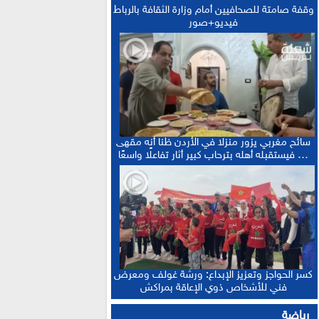
وقفة صامتة للصحافيين أمام وزارة الثقافة بالرباط
فيديو+صور
سائح مغربي يزور منزلا في الأردن ظنا أنه مقهى
… فيستقبله أهله بترحاب كبير أثار تفاعلًا واسعًا
كسر الحواجز وتعزيز الإبداع: ورشة غولف ومعرض
فني للأشخاص ذوي الإعاقة بمراكش
رياضة