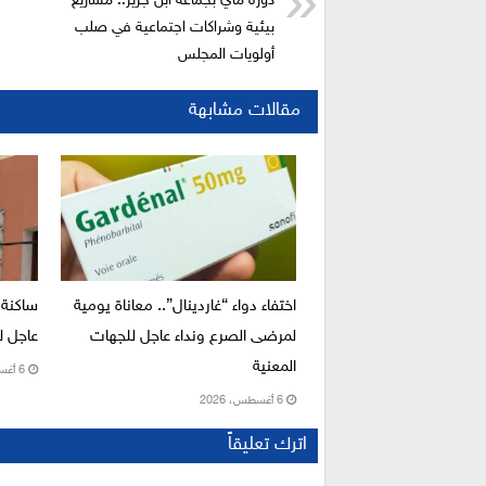
دورة ماي بجماعة ابن جرير.. مشاريع
بيئية وشراكات اجتماعية في صلب
أولويات المجلس
مقالات مشابهة
اختفاء دواء “غاردينال”.. معاناة يومية
ساكنة 
لمرضى الصرع ونداء عاجل للجهات
عاجل لإ
المعنية
6 أغسطس، 2026
6 أغسطس، 2026
اترك تعليقاً