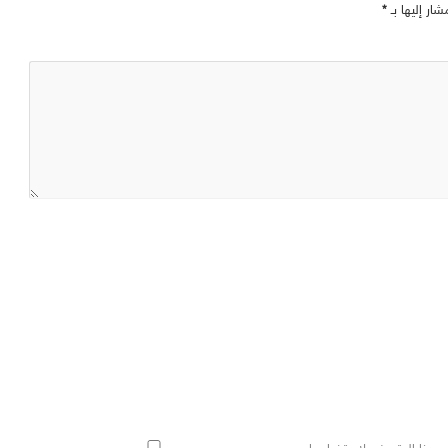
شار إليها بـ
*