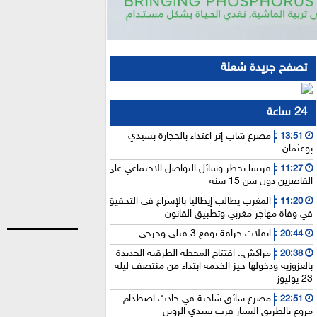
تصفح جريدة شعلة
24 ساعة
مصرع شاب إثر اعتداء بالحجارة بسيدي
13:51 :
بوعثمان
فرنسا تحظر وسائل التواصل الاجتماعي على
11:27 :
القاصرين دون سن 15 سنة
المغرب يطالب إيطاليا بالإسراع في التحقيق
11:20 :
في وفاة مهاجر مغربي وتطبيق القانون
انفلات جرافة يوقع 3 قتلى وجرحى
20:44 :
مراكش.. افتتاح المحطة الطرقية الجديدة
20:38 :
بالعزوزية ودخولها حيز الخدمة ابتداء من منتصف ليلة
23 يوليوز
مصرع سائق شاحنة في حادث اصطدام
22:51 :
مروع بالطريق السيار قرب سيدي الزوين