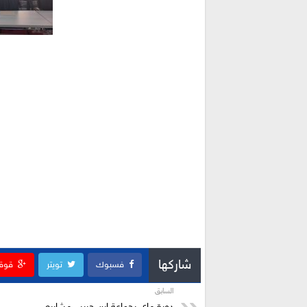
شاركها
فسبوك
تويتر
قوق
السابق