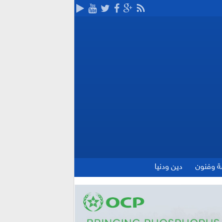
ة وفنون
دين ودنيا