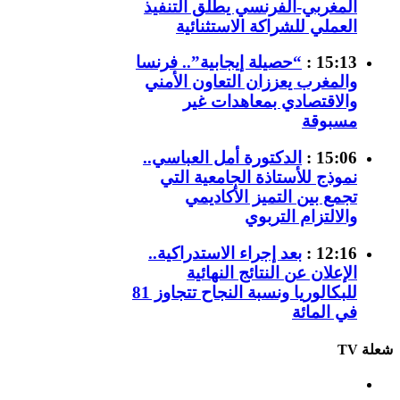
المغربي-الفرنسي يطلق التنفيذ
العملي للشراكة الاستثنائية
15:13 :
“حصيلة إيجابية”.. فرنسا
والمغرب يعززان التعاون الأمني
والاقتصادي بمعاهدات غير
مسبوقة
15:06 :
الدكتورة أمل العباسي..
نموذج للأستاذة الجامعية التي
تجمع بين التميز الأكاديمي
والالتزام التربوي
12:16 :
بعد إجراء الاستدراكية..
الإعلان عن النتائج النهائية
للبكالوريا ونسبة النجاح تتجاوز 81
في المائة
شعلة TV