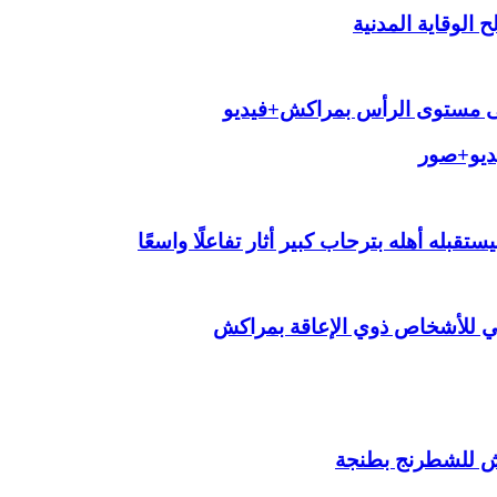
الوقاية المدنية
لى مستوى الرأس بمراكش+فيديو
يديو+صور
قبله أهله بترحاب كبير أثار تفاعلًا واسعًا
ي للأشخاص ذوي الإعاقة بمراكش
ش للشطرنج بطنجة