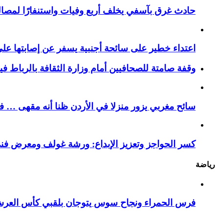
حادث غرق بآسفي يخلف أربع وفيات واستنفارًا لمصالح 
اعتداء خطير على سائحة أجنبية يسفر عن إصابتها ع
وقفة صامتة للصحافيين أمام وزارة الثقافة بالرباط ف
سائح مغربي يزور منزلا في الأردن ظنا أنه مقهى … فيست
كسر الحواجز وتعزيز الإبداع: ورشة غولف ومعرض فن
رياضة
فرس الحمراء ونجاح سوس يتوجان بلقبي كأس العر