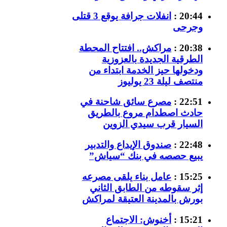
20:44 :
انفلات جرافة يوقع 3 قتلى
وجرحى
20:38 :
مراكش.. افتتاح المحطة
الطرقية الجديدة بالعزوزية
ودخولها حيز الخدمة ابتداء من
منتصف ليلة 23 يوليوز
22:51 :
مصرع سائق شاحنة في
حادث اصطدام مروع بالطريق
السيار قرب سيدي الزوين
22:48 :
صندوق الإيداع والتدبير
يبيع حصصه في بنك “سياش”
15:25 :
عامل بناء يلقى مصرعه
إثر سقوطه من الطابق الثاني
بورش بالمدينة العتيقة لمراكش
15:21 :
أخنوش: الاجتماع