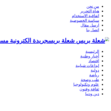
من نحن
هيأة التحرير
اتفاقية الاستخدام
سياسة الخصوصية
ارسل مقال
اتصل بنا
شعلة بريسجريدة الكترونية مست
الرئيسية
أخبار وطنية
اقتصاد
إبداعات شبابية
دولية
رياضة
طب وصحة
علوم وتكنولوجيا
ثقافة وفنون
دين ودنيا