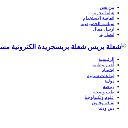
من نحن
هيأة التحرير
اتفاقية الاستخدام
سياسة الخصوصية
ارسل مقال
اتصل بنا
شعلة بريسجريدة الكترونية مست
الرئيسية
أخبار وطنية
اقتصاد
إبداعات شبابية
دولية
رياضة
طب وصحة
علوم وتكنولوجيا
ثقافة وفنون
دين ودنيا