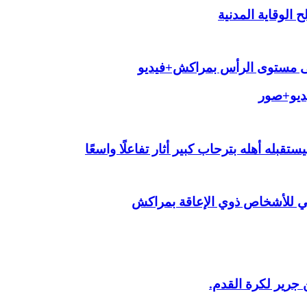
الوقاية المدنية
لى مستوى الرأس بمراكش+فيديو
يديو+صور
قبله أهله بترحاب كبير أثار تفاعلًا واسعًا
ي للأشخاص ذوي الإعاقة بمراكش
 جرير لكرة القدم.