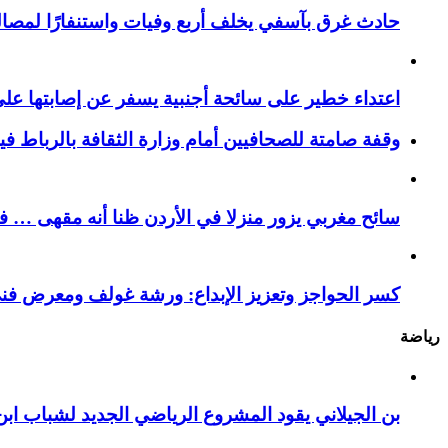
حادث غرق بآسفي يخلف أربع وفيات واستنفارًا لمصالح 
اعتداء خطير على سائحة أجنبية يسفر عن إصابتها ع
وقفة صامتة للصحافيين أمام وزارة الثقافة بالرباط ف
سائح مغربي يزور منزلا في الأردن ظنا أنه مقهى … فيست
كسر الحواجز وتعزيز الإبداع: ورشة غولف ومعرض فن
رياضة
بن الجيلاني يقود المشروع الرياضي الجديد لشباب ابن