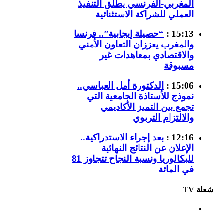
المغربي-الفرنسي يطلق التنفيذ
العملي للشراكة الاستثنائية
15:13 :
“حصيلة إيجابية”.. فرنسا
والمغرب يعززان التعاون الأمني
والاقتصادي بمعاهدات غير
مسبوقة
15:06 :
الدكتورة أمل العباسي..
نموذج للأستاذة الجامعية التي
تجمع بين التميز الأكاديمي
والالتزام التربوي
12:16 :
بعد إجراء الاستدراكية..
الإعلان عن النتائج النهائية
للبكالوريا ونسبة النجاح تتجاوز 81
في المائة
شعلة TV