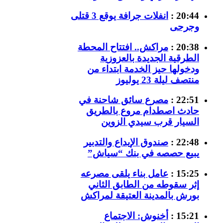
20:44 :
انفلات جرافة يوقع 3 قتلى
وجرحى
20:38 :
مراكش.. افتتاح المحطة
الطرقية الجديدة بالعزوزية
ودخولها حيز الخدمة ابتداء من
منتصف ليلة 23 يوليوز
22:51 :
مصرع سائق شاحنة في
حادث اصطدام مروع بالطريق
السيار قرب سيدي الزوين
22:48 :
صندوق الإيداع والتدبير
يبيع حصصه في بنك “سياش”
15:25 :
عامل بناء يلقى مصرعه
إثر سقوطه من الطابق الثاني
بورش بالمدينة العتيقة لمراكش
15:21 :
أخنوش: الاجتماع