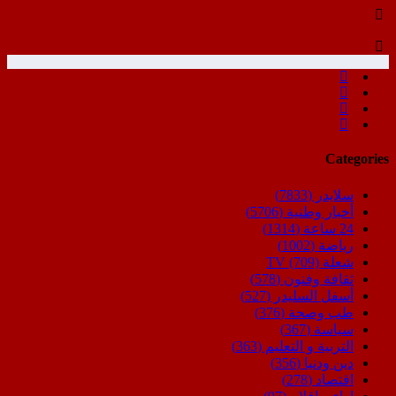
Categories
سلايدر
(7833)
أخبار وطنية
(5706)
24 ساعة
(1314)
رياضة
(1002)
شعلة TV
(709)
ثقافة وفنون
(578)
أسفل السليدر
(527)
طب وصحة
(376)
سياسة
(367)
التربية و التعليم
(363)
دين ودنيا
(356)
اقتصاد
(278)