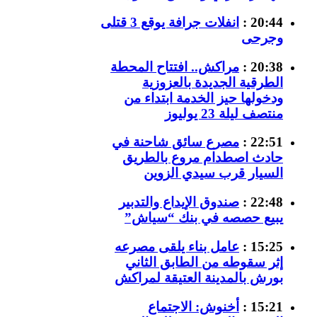
20:44 :
انفلات جرافة يوقع 3 قتلى
وجرحى
20:38 :
مراكش.. افتتاح المحطة
الطرقية الجديدة بالعزوزية
ودخولها حيز الخدمة ابتداء من
منتصف ليلة 23 يوليوز
22:51 :
مصرع سائق شاحنة في
حادث اصطدام مروع بالطريق
السيار قرب سيدي الزوين
22:48 :
صندوق الإيداع والتدبير
يبيع حصصه في بنك “سياش”
15:25 :
عامل بناء يلقى مصرعه
إثر سقوطه من الطابق الثاني
بورش بالمدينة العتيقة لمراكش
15:21 :
أخنوش: الاجتماع