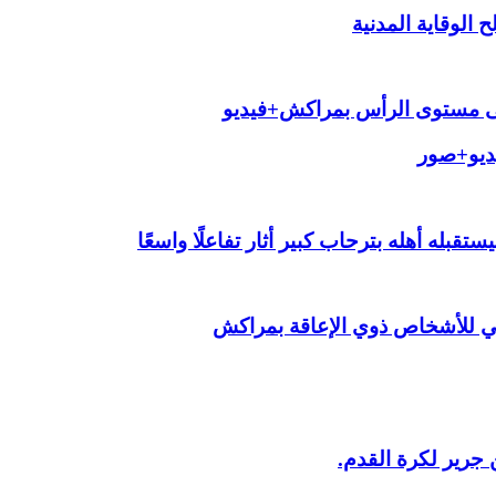
الوقاية المدنية
لى مستوى الرأس بمراكش+فيديو
يديو+صور
قبله أهله بترحاب كبير أثار تفاعلًا واسعًا
ي للأشخاص ذوي الإعاقة بمراكش
 جرير لكرة القدم.