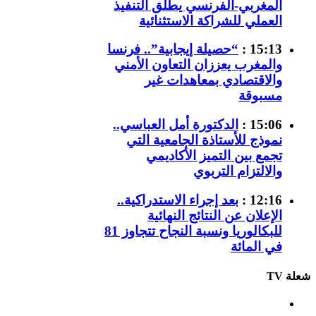
المغربي-الفرنسي يطلق التنفيذ
العملي للشراكة الاستثنائية
15:13 :
“حصيلة إيجابية”.. فرنسا
والمغرب يعززان التعاون الأمني
والاقتصادي بمعاهدات غير
مسبوقة
15:06 :
الدكتورة أمل العباسي..
نموذج للأستاذة الجامعية التي
تجمع بين التميز الأكاديمي
والالتزام التربوي
12:16 :
بعد إجراء الاستدراكية..
الإعلان عن النتائج النهائية
للبكالوريا ونسبة النجاح تتجاوز 81
في المائة
شعلة TV