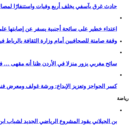
حادث غرق بآسفي يخلف أربع وفيات واستنفارًا لمصالح 
اعتداء خطير على سائحة أجنبية يسفر عن إصابتها ع
وقفة صامتة للصحافيين أمام وزارة الثقافة بالرباط ف
سائح مغربي يزور منزلا في الأردن ظنا أنه مقهى … فيست
كسر الحواجز وتعزيز الإبداع: ورشة غولف ومعرض فن
رياضة
بن الجيلاني يقود المشروع الرياضي الجديد لشباب ابن