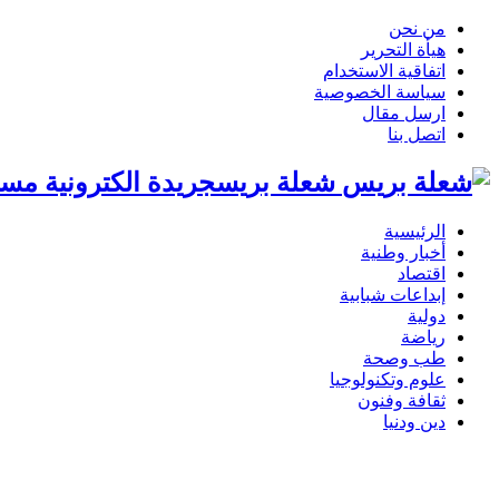
من نحن
هيأة التحرير
اتفاقية الاستخدام
سياسة الخصوصية
ارسل مقال
اتصل بنا
شعلة بريسجريدة الكترونية مست
الرئيسية
أخبار وطنية
اقتصاد
إبداعات شبابية
دولية
رياضة
طب وصحة
علوم وتكنولوجيا
ثقافة وفنون
دين ودنيا