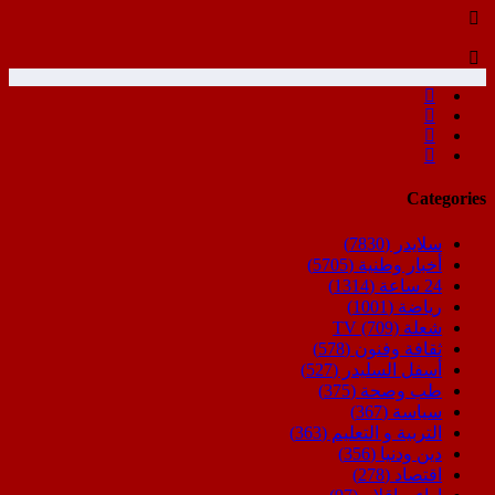
Categories
سلايدر
(7830)
أخبار وطنية
(5705)
24 ساعة
(1314)
رياضة
(1001)
شعلة TV
(709)
ثقافة وفنون
(578)
أسفل السليدر
(527)
طب وصحة
(375)
سياسة
(367)
التربية و التعليم
(363)
دين ودنيا
(356)
اقتصاد
(278)