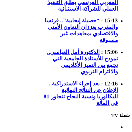
المغربي-الفرنسي يطلق التنفيذ
العملي للشراكة الاستثنائية
15:13 :
“حصيلة إيجابية”.. فرنسا
والمغرب يعززان التعاون الأمني
والاقتصادي بمعاهدات غير
مسبوقة
15:06 :
الدكتورة أمل العباسي..
نموذج للأستاذة الجامعية التي
تجمع بين التميز الأكاديمي
والالتزام التربوي
12:16 :
بعد إجراء الاستدراكية..
الإعلان عن النتائج النهائية
للبكالوريا ونسبة النجاح تتجاوز 81
في المائة
شعلة TV