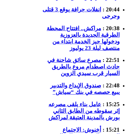
20:44 :
انفلات جرافة يوقع 3 قتلى
وجرحى
20:38 :
مراكش.. افتتاح المحطة
الطرقية الجديدة بالعزوزية
ودخولها حيز الخدمة ابتداء من
منتصف ليلة 23 يوليوز
22:51 :
مصرع سائق شاحنة في
حادث اصطدام مروع بالطريق
السيار قرب سيدي الزوين
22:48 :
صندوق الإيداع والتدبير
يبيع حصصه في بنك “سياش”
15:25 :
عامل بناء يلقى مصرعه
إثر سقوطه من الطابق الثاني
بورش بالمدينة العتيقة لمراكش
15:21 :
أخنوش: الاجتماع