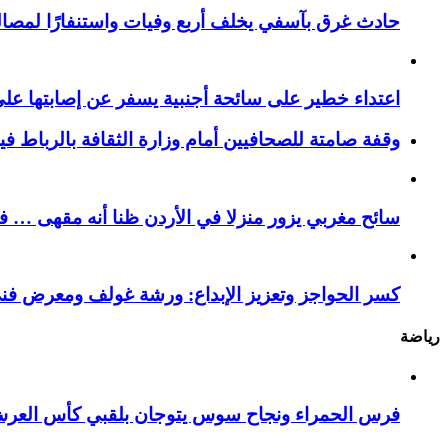
حادث غرق بآسفي يخلف أربع وفيات واستنفارًا لمصالح 
اعتداء خطير على سائحة أجنبية يسفر عن إصابتها ع
وقفة صامتة للصحافيين أمام وزارة الثقافة بالرباط ف
سائح مغربي يزور منزلا في الأردن ظنا أنه مقهى … فيست
كسر الحواجز وتعزيز الإبداع: ورشة غولف ومعرض فن
رياضة
فرس الحمراء ونجاح سوس يتوجان بلقبي كأس العر