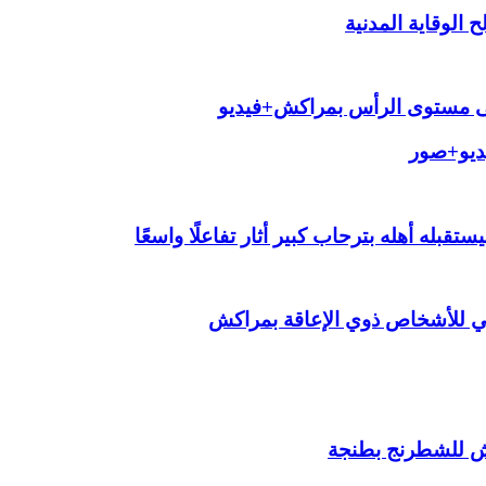
الوقاية المدنية
لى مستوى الرأس بمراكش+فيديو
يديو+صور
قبله أهله بترحاب كبير أثار تفاعلًا واسعًا
ي للأشخاص ذوي الإعاقة بمراكش
ش للشطرنج بطنجة