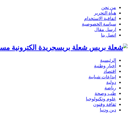
من نحن
هيأة التحرير
اتفاقية الاستخدام
سياسة الخصوصية
ارسل مقال
اتصل بنا
شعلة بريسجريدة الكترونية مست
الرئيسية
أخبار وطنية
اقتصاد
إبداعات شبابية
دولية
رياضة
طب وصحة
علوم وتكنولوجيا
ثقافة وفنون
دين ودنيا