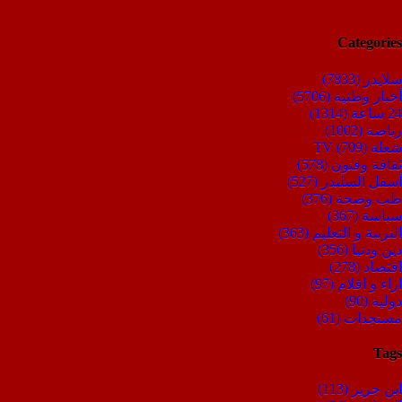
Categories
سلايدر
(7833)
أخبار وطنية
(5706)
24 ساعة
(1314)
رياضة
(1002)
شعلة TV
(709)
ثقافة وفنون
(578)
أسفل السليدر
(527)
طب وصحة
(376)
سياسة
(367)
التربية و التعليم
(363)
دين ودنيا
(356)
اقتصاد
(278)
اراء و اقلام
(97)
دولية
(90)
مستجدات
(61)
Tags
ابن جرير
(113)