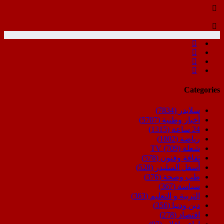
Categories
سلايدر
(7834)
أخبار وطنية
(5707)
24 ساعة
(1315)
رياضة
(1002)
شعلة TV
(709)
ثقافة وفنون
(578)
أسفل السليدر
(528)
طب وصحة
(376)
سياسة
(367)
التربية و التعليم
(363)
دين ودنيا
(356)
اقتصاد
(278)