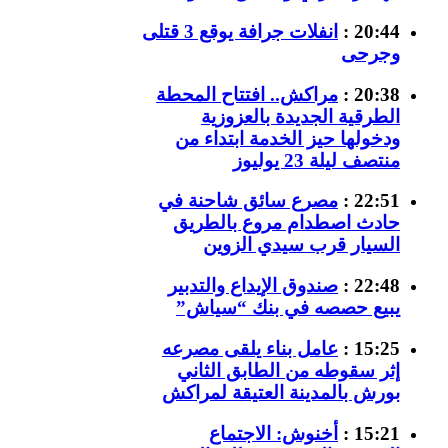
20:44 :
انفلات جرافة يوقع 3 قتلى
وجرحى
20:38 :
مراكش.. افتتاح المحطة
الطرقية الجديدة بالعزوزية
ودخولها حيز الخدمة ابتداء من
منتصف ليلة 23 يوليوز
22:51 :
مصرع سائق شاحنة في
حادث اصطدام مروع بالطريق
السيار قرب سيدي الزوين
22:48 :
صندوق الإيداع والتدبير
يبيع حصصه في بنك “سياش”
15:25 :
عامل بناء يلقى مصرعه
إثر سقوطه من الطابق الثاني
بورش بالمدينة العتيقة لمراكش
15:21 :
أخنوش: الاجتماع