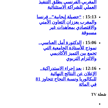
المغربي-الفرنسي يطلق التنفيذ
العملي للشراكة الاستثنائية
15:13 :
“حصيلة إيجابية”.. فرنسا
والمغرب يعززان التعاون الأمني
والاقتصادي بمعاهدات غير
مسبوقة
15:06 :
الدكتورة أمل العباسي..
نموذج للأستاذة الجامعية التي
تجمع بين التميز الأكاديمي
والالتزام التربوي
12:16 :
بعد إجراء الاستدراكية..
الإعلان عن النتائج النهائية
للبكالوريا ونسبة النجاح تتجاوز 81
في المائة
شعلة TV