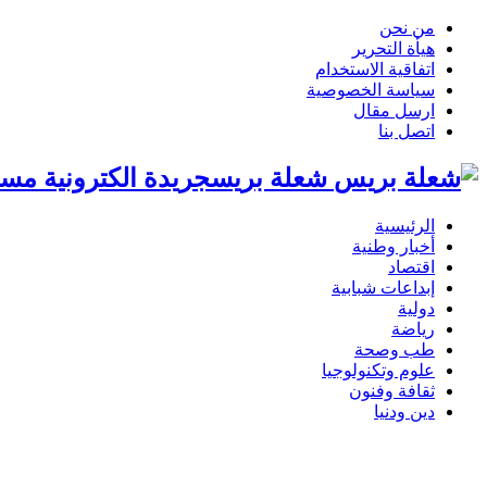
من نحن
هيأة التحرير
اتفاقية الاستخدام
سياسة الخصوصية
ارسل مقال
اتصل بنا
شعلة بريسجريدة الكترونية مست
الرئيسية
أخبار وطنية
اقتصاد
إبداعات شبابية
دولية
رياضة
طب وصحة
علوم وتكنولوجيا
ثقافة وفنون
دين ودنيا