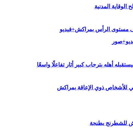
الوقاية المدنية
لى مستوى الرأس بمراكش+فيديو
يديو+صور
قبله أهله بترحاب كبير أثار تفاعلًا واسعًا
ي للأشخاص ذوي الإعاقة بمراكش
ش للشطرنج بطنجة