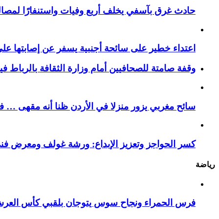
حادث غرق بآسفي يخلف أربع وفيات واستنفارًا لمصالح 
اعتداء خطير على سائحة أجنبية يسفر عن إصابتها ع
وقفة صامتة للصحافيين أمام وزارة الثقافة بالرباط ف
سائح مغربي يزور منزلا في الأردن ظنا أنه مقهى … فيست
كسر الحواجز وتعزيز الإبداع: ورشة غولف ومعرض فن
رياضة
فرس الحمراء ونجاح سوس يتوجان بلقبي كأس العر