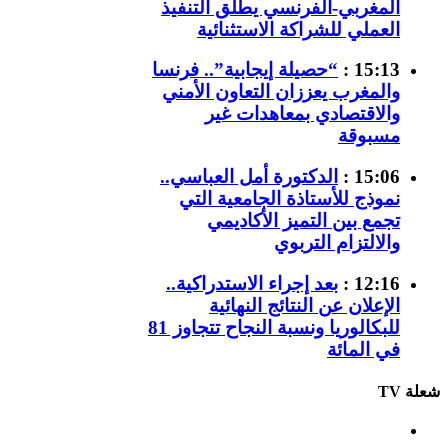
المغربي-الفرنسي يطلق التنفيذ
العملي للشراكة الاستثنائية
15:13 :
“حصيلة إيجابية”.. فرنسا
والمغرب يعززان التعاون الأمني
والاقتصادي بمعاهدات غير
مسبوقة
15:06 :
الدكتورة أمل العباسي..
نموذج للأستاذة الجامعية التي
تجمع بين التميز الأكاديمي
والالتزام التربوي
12:16 :
بعد إجراء الاستدراكية..
الإعلان عن النتائج النهائية
للبكالوريا ونسبة النجاح تتجاوز 81
في المائة
شعلة TV