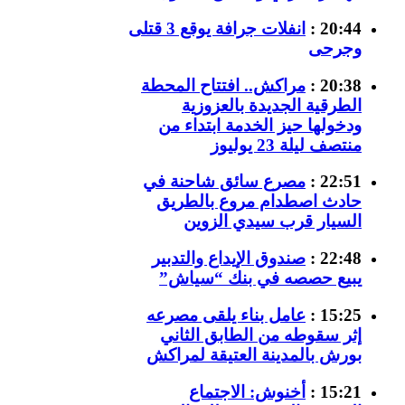
20:44 :
انفلات جرافة يوقع 3 قتلى
وجرحى
20:38 :
مراكش.. افتتاح المحطة
الطرقية الجديدة بالعزوزية
ودخولها حيز الخدمة ابتداء من
منتصف ليلة 23 يوليوز
22:51 :
مصرع سائق شاحنة في
حادث اصطدام مروع بالطريق
السيار قرب سيدي الزوين
22:48 :
صندوق الإيداع والتدبير
يبيع حصصه في بنك “سياش”
15:25 :
عامل بناء يلقى مصرعه
إثر سقوطه من الطابق الثاني
بورش بالمدينة العتيقة لمراكش
15:21 :
أخنوش: الاجتماع