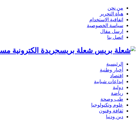
من نحن
هيأة التحرير
اتفاقية الاستخدام
سياسة الخصوصية
ارسل مقال
اتصل بنا
شعلة بريسجريدة الكترونية مست
الرئيسية
أخبار وطنية
اقتصاد
إبداعات شبابية
دولية
رياضة
طب وصحة
علوم وتكنولوجيا
ثقافة وفنون
دين ودنيا