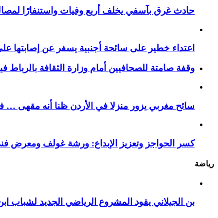
حادث غرق بآسفي يخلف أربع وفيات واستنفارًا لمصالح 
اعتداء خطير على سائحة أجنبية يسفر عن إصابتها ع
وقفة صامتة للصحافيين أمام وزارة الثقافة بالرباط ف
سائح مغربي يزور منزلا في الأردن ظنا أنه مقهى … فيست
كسر الحواجز وتعزيز الإبداع: ورشة غولف ومعرض فن
رياضة
بن الجيلاني يقود المشروع الرياضي الجديد لشباب ابن