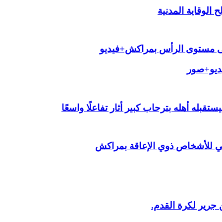
الوقاية المدنية
لى مستوى الرأس بمراكش+فيديو
يديو+صور
قبله أهله بترحاب كبير أثار تفاعلًا واسعًا
ي للأشخاص ذوي الإعاقة بمراكش
 جرير لكرة القدم.