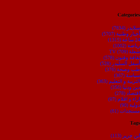
Categories
سلايدر
(7834)
أخبار وطنية
(5707)
24 ساعة
(1315)
رياضة
(1002)
شعلة TV
(709)
ثقافة وفنون
(578)
أسفل السليدر
(528)
طب وصحة
(376)
سياسة
(367)
التربية و التعليم
(363)
دين ودنيا
(356)
اقتصاد
(278)
اراء و اقلام
(97)
دولية
(90)
مستجدات
(61)
Tags
ابن جرير
(113)