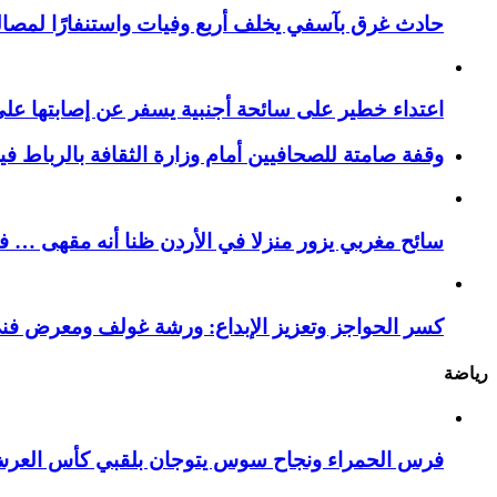
حادث غرق بآسفي يخلف أربع وفيات واستنفارًا لمصالح 
اعتداء خطير على سائحة أجنبية يسفر عن إصابتها ع
وقفة صامتة للصحافيين أمام وزارة الثقافة بالرباط ف
سائح مغربي يزور منزلا في الأردن ظنا أنه مقهى … فيست
كسر الحواجز وتعزيز الإبداع: ورشة غولف ومعرض فن
رياضة
فرس الحمراء ونجاح سوس يتوجان بلقبي كأس العر