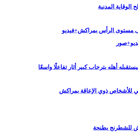
الوقاية المدنية
لى مستوى الرأس بمراكش+فيديو
يديو+صور
قبله أهله بترحاب كبير أثار تفاعلًا واسعًا
ي للأشخاص ذوي الإعاقة بمراكش
ش للشطرنج بطنجة