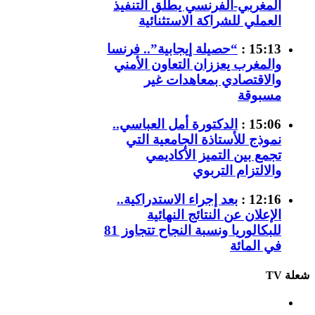
المغربي-الفرنسي يطلق التنفيذ
العملي للشراكة الاستثنائية
15:13 :
“حصيلة إيجابية”.. فرنسا
والمغرب يعززان التعاون الأمني
والاقتصادي بمعاهدات غير
مسبوقة
15:06 :
الدكتورة أمل العباسي..
نموذج للأستاذة الجامعية التي
تجمع بين التميز الأكاديمي
والالتزام التربوي
12:16 :
بعد إجراء الاستدراكية..
الإعلان عن النتائج النهائية
للبكالوريا ونسبة النجاح تتجاوز 81
في المائة
شعلة TV