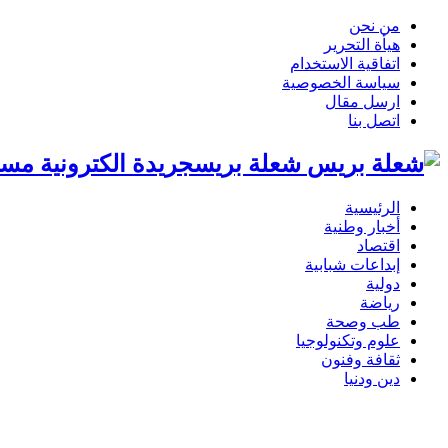
من نحن
هيأة التحرير
اتفاقية الاستخدام
سياسة الخصوصية
ارسل مقال
اتصل بنا
شعلة بريسجريدة الكترونية مست
الرئيسية
أخبار وطنية
اقتصاد
إبداعات شبابية
دولية
رياضة
طب وصحة
علوم وتكنولوجيا
ثقافة وفنون
دين ودنيا