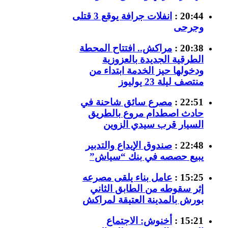
20:44 :
انفلات جرافة يوقع 3 قتلى
وجرحى
20:38 :
مراكش.. افتتاح المحطة
الطرقية الجديدة بالعزوزية
ودخولها حيز الخدمة ابتداء من
منتصف ليلة 23 يوليوز
22:51 :
مصرع سائق شاحنة في
حادث اصطدام مروع بالطريق
السيار قرب سيدي الزوين
22:48 :
صندوق الإيداع والتدبير
يبيع حصصه في بنك “سياش”
15:25 :
عامل بناء يلقى مصرعه
إثر سقوطه من الطابق الثاني
بورش بالمدينة العتيقة لمراكش
15:21 :
أخنوش: الاجتماع