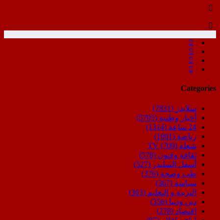
Categories
سلايدر
(7831)
أخبار وطنية
(5705)
24 ساعة
(1314)
رياضة
(1001)
شعلة TV
(709)
ثقافة وفنون
(578)
أسفل السليدر
(527)
طب وصحة
(376)
سياسة
(367)
التربية و التعليم
(363)
دين ودنيا
(356)
اقتصاد
(278)