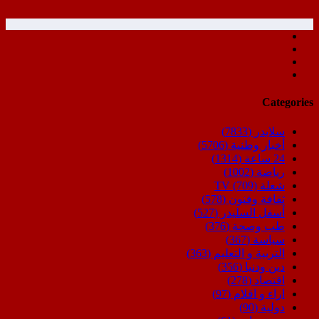
Categories
سلايدر
(7833)
أخبار وطنية
(5706)
24 ساعة
(1314)
رياضة
(1002)
شعلة TV
(709)
ثقافة وفنون
(578)
أسفل السليدر
(527)
طب وصحة
(376)
سياسة
(367)
التربية و التعليم
(363)
دين ودنيا
(356)
اقتصاد
(278)
اراء و اقلام
(97)
دولية
(90)