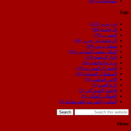
مستجدات
(61)
Tags
ابن جرير
(113)
الرحامنة
(94)
المغرب
(79)
الرحامنة ابن جرير
(41)
شعلة بريس
(39)
الملك محمد السادس
(26)
الدار البيضاء
(23)
وزارة الداخلية
(16)
الصحراء المغربية
(13)
السلطات المحلية
(10)
الامن الوطني
(6)
كرة القدم
(5)
الاتحاد الاشتراكي
(3)
الخطاب الملكي
(3)
المكتب الشريف للفوسفاط
(3)
Search
Menu