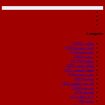
Categories
سلايدر
(7831)
أخبار وطنية
(5705)
24 ساعة
(1314)
رياضة
(1001)
شعلة TV
(709)
ثقافة وفنون
(578)
أسفل السليدر
(527)
طب وصحة
(376)
سياسة
(367)
التربية و التعليم
(363)
دين ودنيا
(356)
اقتصاد
(278)
اراء و اقلام
(97)
دولية
(90)