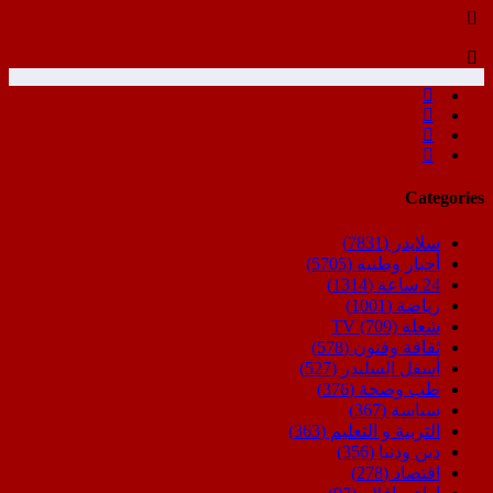
Categories
سلايدر
(7831)
أخبار وطنية
(5705)
24 ساعة
(1314)
رياضة
(1001)
شعلة TV
(709)
ثقافة وفنون
(578)
أسفل السليدر
(527)
طب وصحة
(376)
سياسة
(367)
التربية و التعليم
(363)
دين ودنيا
(356)
اقتصاد
(278)